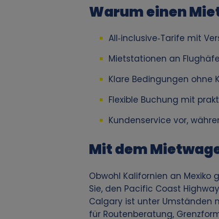
e
Warum einen Miet
n
All‑inclusive‑Tarife mit 
b
Mietstationen an Flughäf
e
Klare Bedingungen ohne K
z
Flexible Buchung mit prakt
o
Kundenservice vor, währe
g
Mit dem Mietwag
e
Obwohl Kalifornien an Mexiko g
Sie, den Pacific Coast Highw
n
Calgary ist unter Umständen m
e
für Routenberatung, Grenzform