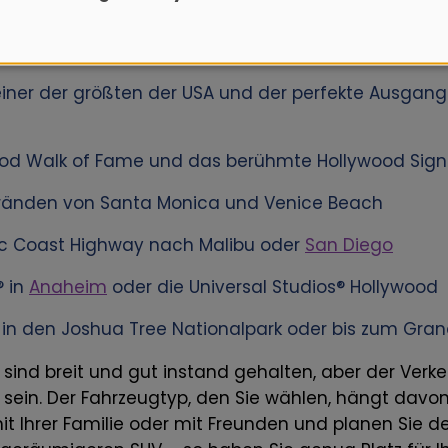
 einer der größten der USA und der perfekte Ausgang
ood Walk of Fame und das berühmte Hollywood Sign
tränden von Santa Monica und Venice Beach
ic Coast Highway nach Malibu oder
San Diego
® in
Anaheim
oder die Universal Studios® Hollywood
 in den Joshua Tree Nationalpark oder bis zum Gra
 sind breit und gut instand gehalten, aber der Ver
 sein. Der Fahrzeugtyp, den Sie wählen, hängt davo
it Ihrer Familie oder mit Freunden und planen Sie 