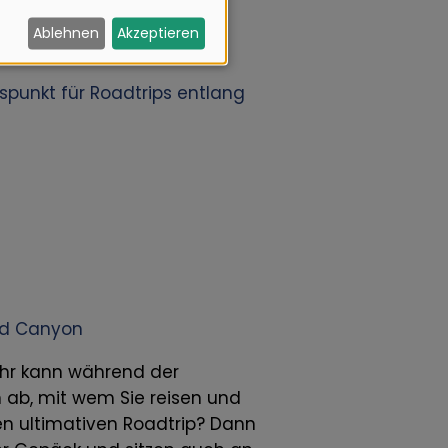
Ablehnen
Akzeptieren
spunkt für Roadtrips entlang
nd Canyon
kehr kann während der
n ab, mit wem Sie reisen und
den ultimativen Roadtrip? Dann