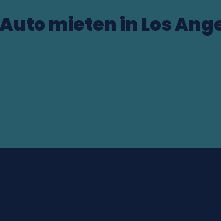
 Auto mieten in Los Ang
Los Angeles Inglewood Intl Airport (US)