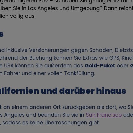
n geräumigeren SUV – so haben Sie genug Platz für 
iben Sie in Los Angeles und Umgebung? Dann reicht
ch völlig aus.
s
ind inklusive Versicherungen gegen Schäden, Diebsta
hrend der Buchung können Sie Extras wie GPS, Kinde
die USA können Sie außerdem das
Gold-Paket
oder
n Fahrer und einer vollen Tankfüllung.
lifornien und darüber hinaus
t an einem anderen Ort zurückgeben als dort, wo Si
Los Angeles und beenden Sie sie in
San Francisco
ode
 sodass es keine Überraschungen gibt.