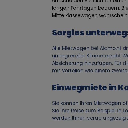
entscheiden Sie sich für eine
v
langen Fahrtagen bequem. Ble
Mittelklassewagen wahrscheinli
o
Sorglos unterweg
n
p
Alle Mietwagen bei Alamo.nl s
unbegrenzter Kilometerzahl. Wä
e
Absicherung hinzufügen. Für 
mit Vorteilen wie einem zweite
r
Einwegmiete in Ka
s
o
Sie können Ihren Mietwagen of
Sie Ihre Reise zum Beispiel in 
n
werden Ihnen vorab angezeigt,