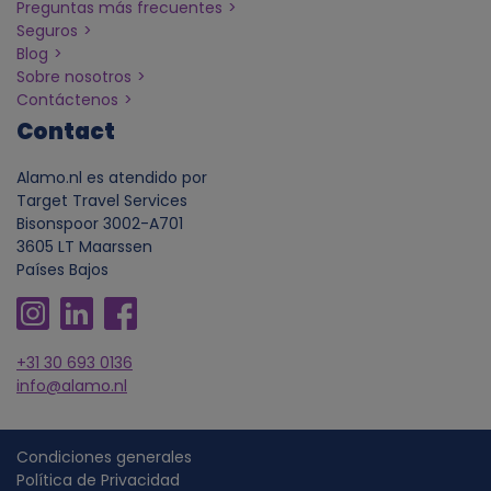
Preguntas más frecuentes
e
Seguros
Blog
Sobre nosotros
d
Contáctenos
Contact
a
Alamo.nl es atendido por
t
Target Travel Services
Bisonspoor 3002-A701
o
3605 LT Maarssen
Países Bajos
s
p
+31 30 693 0136
info@alamo.nl
e
r
Condiciones generales
Política de Privacidad