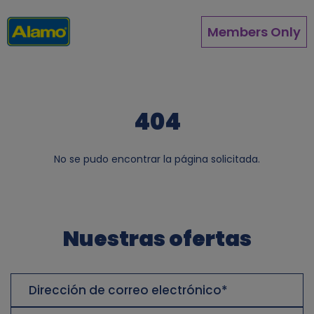
Pasar
al
Members Only
contenido
principal
404
No se pudo encontrar la página solicitada.
Nuestras ofertas
Dirección
de
correo