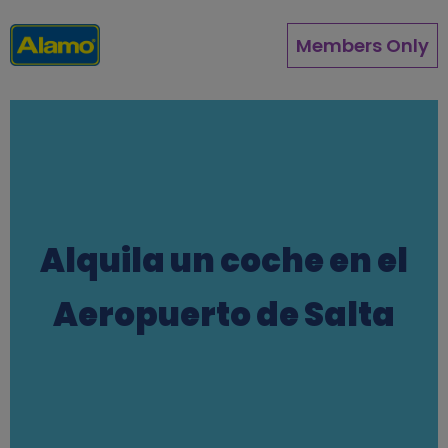
Pasar
al
Members Only
contenido
principal
Alquila un coche en el
Aeropuerto de Salta