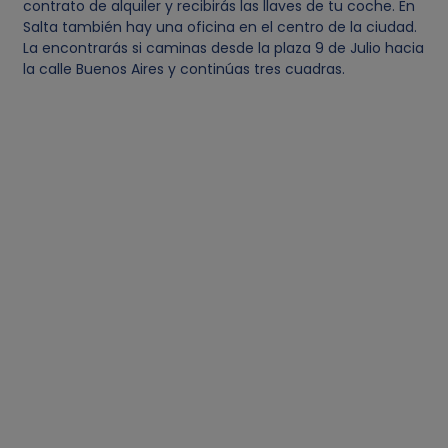
n
contrato de alquiler y recibirás las llaves de tu coche. En
Salta también hay una oficina en el centro de la ciudad.
La encontrarás si caminas desde la plaza 9 de Julio hacia
a
la calle Buenos Aires y continúas tres cuadras.
l
e
s
y
c
o
o