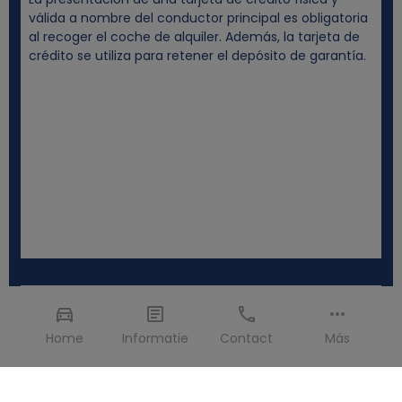
válida a nombre del conductor principal es obligatoria
al recoger el coche de alquiler. Además, la tarjeta de
crédito se utiliza para retener el depósito de garantía.
Home
Informatie
Contact
Más