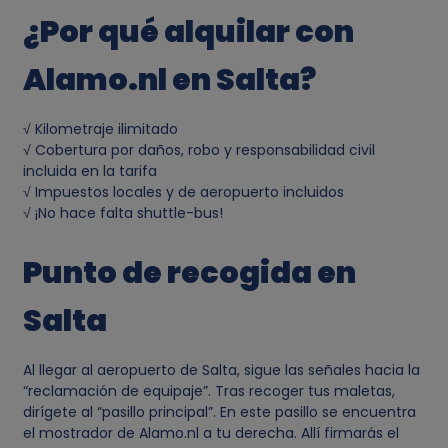
¿Por qué alquilar con
a
Alamo.nl en Salta?
t
o
√ Kilometraje ilimitado
√ Cobertura por daños, robo y responsabilidad civil
s
incluida en la tarifa
√ Impuestos locales y de aeropuerto incluidos
√ ¡No hace falta shuttle-bus!
p
Punto de recogida en
e
Salta
r
s
Al llegar al aeropuerto de Salta, sigue las señales hacia la
“reclamación de equipaje”. Tras recoger tus maletas,
o
dirígete al “pasillo principal”. En este pasillo se encuentra
el mostrador de Alamo.nl a tu derecha. Allí firmarás el