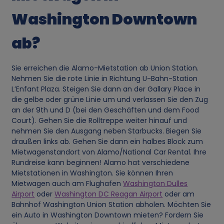
e
Washington Downtown
r
ab?
s
o
Sie erreichen die Alamo-Mietstation ab Union Station.
Nehmen Sie die rote Linie in Richtung U-Bahn-Station
L’Enfant Plaza. Steigen Sie dann an der Gallary Place in
n
die gelbe oder grüne Linie um und verlassen Sie den Zug
an der 9th und D (bei den Geschäften und dem Food
e
Court). Gehen Sie die Rolltreppe weiter hinauf und
nehmen Sie den Ausgang neben Starbucks. Biegen Sie
n
draußen links ab. Gehen Sie dann ein halbes Block zum
Mietwagenstandort von Alamo/National Car Rental. Ihre
Rundreise kann beginnen! Alamo hat verschiedene
b
Mietstationen in Washington. Sie können Ihren
Mietwagen auch am Flughafen
Washington Dulles
e
Airport
oder
Washington DC Reagan Airport
oder am
Bahnhof Washington Union Station abholen. Möchten Sie
z
ein Auto in Washington Downtown mieten? Fordern Sie