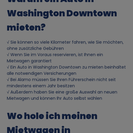
n
Washington Downtown
d
mieten?
u
√ Sie können so viele Kilometer fahren, wie Sie möchten,
n
ohne zusätzliche Gebühren
√ Wenn Sie im Voraus reservieren, ist Ihnen ein
g
Mietwagen garantiert
√ Ein Auto in Washington Downtown zu mieten beinhaltet
v
alle notwendigen Versicherungen
√ Bei Alamo müssen Sie Ihren Führerschein nicht seit
mindestens einem Jahr besitzen
o
√ Außerdem haben Sie eine große Auswahl an neuen
Mietwagen und können Ihr Auto selbst wählen
n
Wo hole ich meinen
p
Mietwagen in