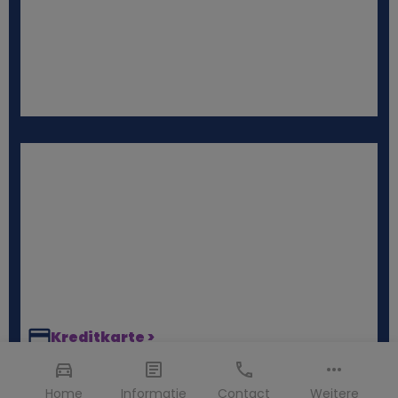
Kreditkarte >
Die Vorlage einer physischen, gültigen Kreditkarte auf
den Namen des Hauptfahrers ist bei der Abholung des
Home
Informatie
Contact
Weitere