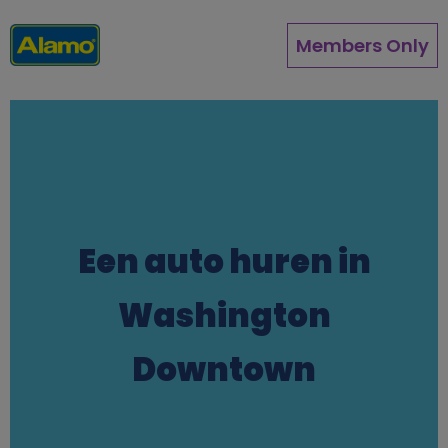
Direkt
zum
Members Only
Inhalt
Een auto huren in
Washington
Downtown