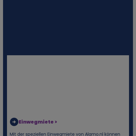
i
e
s
Einwegmiete >
Mit der speziellen Einwegmiete von Alamo.nl können