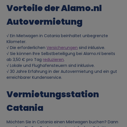
Vorteile der Alamo.nl
n
Autovermietung
d
u
√ Ein Mietwagen in Catania beinhaltet unbegrenzte
Kilometer.
n
√ Die erforderlichen
Versicherungen
sind inklusive.
√ Sie können Ihre Selbstbeteiligung bei Alamo.nl bereits
ab 3,50 € pro Tag
reduzieren
.
g
√ Lokale und Flughafensteuern sind inklusive.
√ 30 Jahre Erfahrung in der Autovermietung und ein gut
v
erreichbarer Kundenservice.
o
Vermietungsstation
n
Catania
p
Möchten Sie in Catania einen Mietwagen buchen? Dann