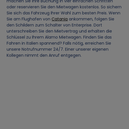
machen Sie Ihre Buchung in vier einfachen Schritten
e
oder reservieren Sie den Mietwagen kostenlos. So sichern
Sie sich das Fahrzeug Ihrer Wahl zum besten Preis. Wenn
r
Sie am Flughafen von
Catania
ankommen, folgen Sie
den Schildern zum Schalter von Enterprise. Dort
s
unterschreiben Sie den Mietvertrag und erhalten die
Schlüssel zu Ihrem Alamo Mietwagen. Finden Sie das
Fahren in Italien spannend? Falls nötig, erreichen Sie
o
unsere Notrufnummer 24/7. Einer unserer eigenen
Kollegen nimmt den Anruf entgegen.
n
e
n
b
e