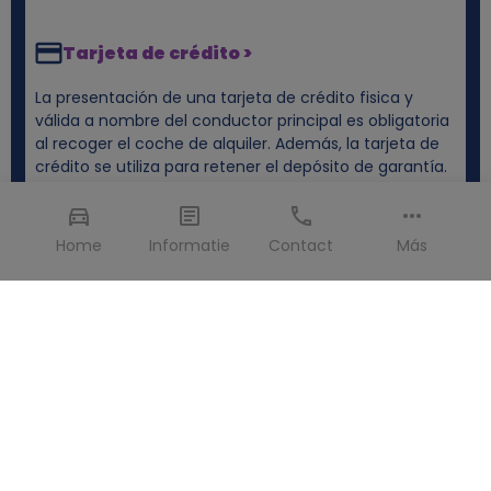
Tarjeta de crédito >
La presentación de una tarjeta de crédito fisica y
válida a nombre del conductor principal es obligatoria
al recoger el coche de alquiler. Además, la tarjeta de
crédito se utiliza para retener el depósito de garantía.
Home
Informatie
Contact
Más