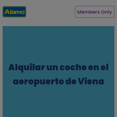
Pasar
al
Members Only
contenido
principal
Alquilar un coche en el
aeropuerto de Viena