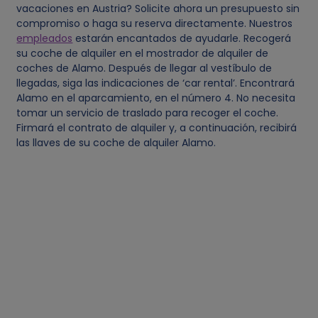
vacaciones en Austria? Solicite ahora un presupuesto sin
l
compromiso o haga su reserva directamente. Nuestros
empleados
estarán encantados de ayudarle. Recogerá
e
su coche de alquiler en el mostrador de alquiler de
coches de Alamo. Después de llegar al vestíbulo de
llegadas, siga las indicaciones de ‘car rental’. Encontrará
s
Alamo en el aparcamiento, en el número 4. No necesita
tomar un servicio de traslado para recoger el coche.
y
Firmará el contrato de alquiler y, a continuación, recibirá
las llaves de su coche de alquiler Alamo.
c
o
o
k
i