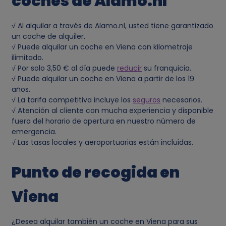
coches de Alamo.nl
t
o
√ Al alquilar a través de Alamo.nl, usted tiene garantizado
un coche de alquiler.
s
√ Puede alquilar un coche en Viena con kilometraje
ilimitado.
√ Por solo 3,50 € al día puede
reducir
su franquicia.
p
√ Puede alquilar un coche en Viena a partir de los 19
años.
e
√ La tarifa competitiva incluye los
seguros
necesarios.
√ Atención al cliente con mucha experiencia y disponible
r
fuera del horario de apertura en nuestro número de
emergencia.
√ Las tasas locales y aeroportuarias están incluidas.
s
Punto de recogida en
o
Viena
n
a
¿Desea alquilar también un coche en Viena para sus