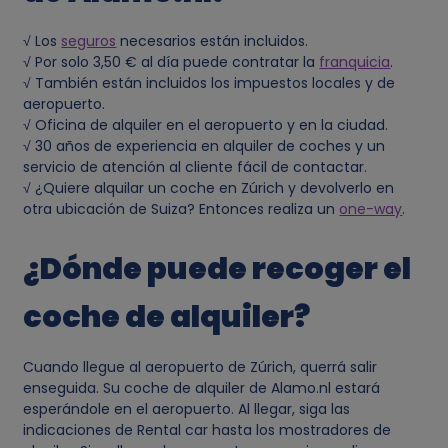
s
√ Los
seguros
necesarios están incluidos.
√ Por solo 3,50 € al día puede contratar la
franquicia
.
p
√ También están incluidos los impuestos locales y de
aeropuerto.
e
√ Oficina de alquiler en el aeropuerto y en la ciudad.
√ 30 años de experiencia en alquiler de coches y un
servicio de atención al cliente fácil de contactar.
r
√ ¿Quiere alquilar un coche en Zúrich y devolverlo en
otra ubicación de Suiza? Entonces realiza un
one-way
.
s
¿Dónde puede recoger el
o
coche de alquiler?
n
a
Cuando llegue al aeropuerto de Zúrich, querrá salir
enseguida. Su coche de alquiler de Alamo.nl estará
esperándole en el aeropuerto. Al llegar, siga las
l
indicaciones de Rental car hasta los mostradores de