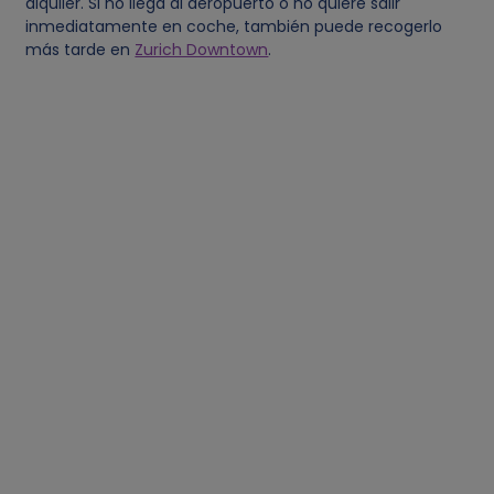
alquiler. Si no llega al aeropuerto o no quiere salir
e
inmediatamente en coche, también puede recogerlo
más tarde en
Zurich Downtown
.
s
y
c
o
o
k
i
e