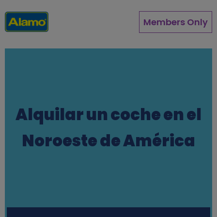
Pasar
al
Members Only
contenido
principal
Alquilar un coche en el
Noroeste de América