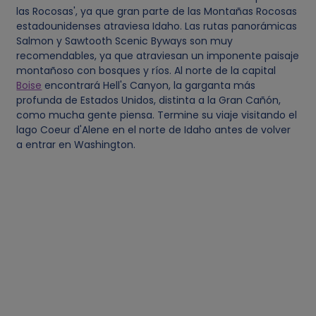
las Rocosas', ya que gran parte de las Montañas Rocosas
s
estadounidenses atraviesa Idaho. Las rutas panorámicas
Salmon y Sawtooth Scenic Byways son muy
p
recomendables, ya que atraviesan un imponente paisaje
montañoso con bosques y ríos. Al norte de la capital
e
Boise
encontrará Hell's Canyon, la garganta más
profunda de Estados Unidos, distinta a la Gran Cañón,
como mucha gente piensa. Termine su viaje visitando el
r
lago Coeur d'Alene en el norte de Idaho antes de volver
a entrar en Washington.
s
o
n
a
l