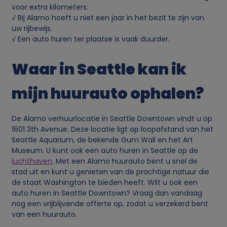
n
voor extra kilometers.
√ Bij Alamo hoeft u niet een jaar in het bezit te zijn van
p
uw rijbewijs.
√ Een auto huren ter plaatse is vaak duurder.
e
Waar in Seattle kan ik
r
mijn huurauto ophalen?
s
De Alamo verhuurlocatie in Seattle Downtown vindt u op
o
1601 3th Avenue. Deze locatie ligt op loopafstand van het
Seattle Aquarium, de bekende Gum Wall en het Art
o
Museum. U kunt ook een auto huren in Seattle op de
luchthaven
. Met een Alamo huurauto bent u snel de
n
stad uit en kunt u genieten van de prachtige natuur die
de staat Washington te bieden heeft. Wilt u ook een
auto huren in Seattle Downtown? Vraag dan vandaag
l
nog een vrijblijvende offerte op, zodat u verzekerd bent
van een huurauto.
i