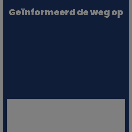
e
Geïnformeerd de weg op
s