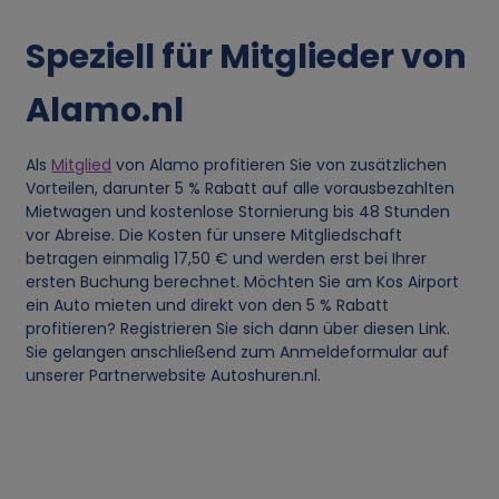
p
Speziell für Mitglieder von
e
Alamo.nl
r
Als
Mitglied
von Alamo profitieren Sie von zusätzlichen
s
Vorteilen, darunter 5 % Rabatt auf alle vorausbezahlten
Mietwagen und kostenlose Stornierung bis 48 Stunden
o
vor Abreise. Die Kosten für unsere Mitgliedschaft
betragen einmalig 17,50 € und werden erst bei Ihrer
ersten Buchung berechnet. Möchten Sie am Kos Airport
n
ein Auto mieten und direkt von den 5 % Rabatt
profitieren? Registrieren Sie sich dann über diesen Link.
e
Sie gelangen anschließend zum Anmeldeformular auf
unserer Partnerwebsite Autoshuren.nl.
n
b