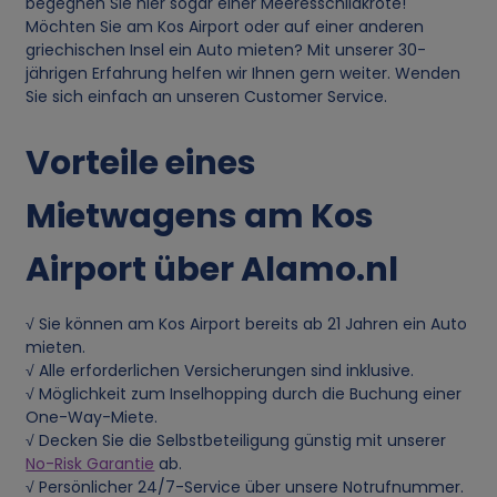
begegnen Sie hier sogar einer Meeresschildkröte!
Möchten Sie am Kos Airport oder auf einer anderen
e
griechischen Insel ein Auto mieten? Mit unserer 30-
jährigen Erfahrung helfen wir Ihnen gern weiter. Wenden
n
Sie sich einfach an unseren Customer Service.
d
Vorteile eines
u
Mietwagens am Kos
n
Airport über Alamo.nl
g
√ Sie können am Kos Airport bereits ab 21 Jahren ein Auto
mieten.
v
√ Alle erforderlichen Versicherungen sind inklusive.
√ Möglichkeit zum Inselhopping durch die Buchung einer
o
One-Way-Miete.
√ Decken Sie die Selbstbeteiligung günstig mit unserer
n
No-Risk Garantie
ab.
√ Persönlicher 24/7-Service über unsere Notrufnummer.