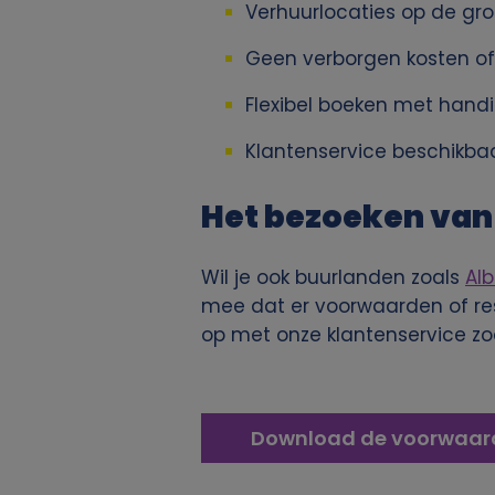
j
Verhuurlocaties op de gro
k
Geen verborgen kosten of k
Flexibel boeken met handi
e
Klantenservice beschikbaar
g
Het bezoeken van 
e
g
Wil je ook buurlanden zoals
Al
mee dat er voorwaarden of res
e
op met onze klantenservice zo
v
e
Download de voorwaard
n