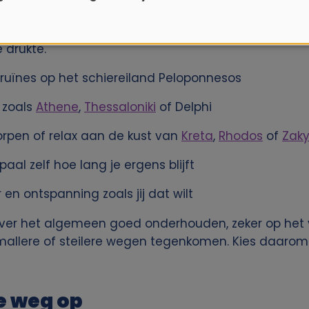
alleen stranden en eilanden. Met een huurauto kun 
 drukte.
n ruïnes op het schiereiland Peloponnesos
 zoals
Athene
,
Thessaloniki
of Delphi
pen of relax aan de kust van
Kreta
,
Rhodos
of
Zak
aal zelf hoe lang je ergens blijft
en ontspanning zoals jij dat wilt
over het algemeen goed onderhouden, zeker op het 
smallere of steilere wegen tegenkomen. Kies daarom
e weg op