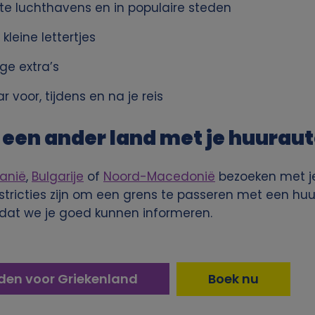
te luchthavens en in populaire steden
leine lettertjes
ge extra’s
 voor, tijdens en na je reis
een ander land met je huurau
banië
,
Bulgarije
of
Noord-Macedonië
bezoeken met je
tricties zijn om een grens te passeren met een hu
dat we je goed kunnen informeren.
en voor Griekenland
Boek nu