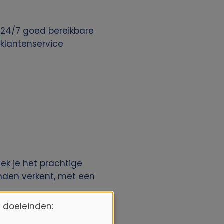
24/7 goed bereikbare
klantenservice
dek je het prachtige
anden verkent, met een
 doeleinden: