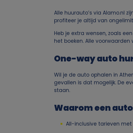
p
Alle huurauto’s via Alamo.nl z
e
profiteer je altijd van ongelimi
Heb je extra wensen, zoals een
r
het boeken. Alle voorwaarden 
s
One-way auto hur
o
Wil je de auto ophalen in Athe
o
gevallen is dat mogelijk. De e
staan.
n
l
Waarom een auto 
i
All-inclusive tarieven me