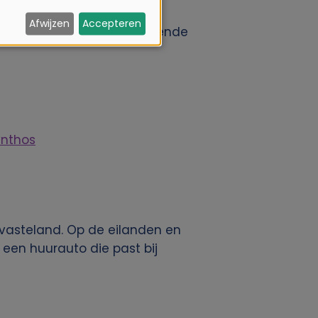
Afwijzen
Accepteren
je makkelijk de minder bekende
ynthos
vasteland. Op de eilanden en
 een huurauto die past bij