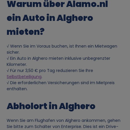
n
Warum über Alamo.nl
d
ein Auto in Alghero
u
mieten?
n
√ Wenn Sie im Voraus buchen, ist Ihnen ein Mietwagen
sicher.
g
√ Ein Auto in Alghero mieten inklusive unbegrenzter
Kilometer.
v
√ Für nur 3,50 € pro Tag reduzieren Sie Ihre
Selbstbeteiligung
.
o
√ Die erforderlichen Versicherungen sind im Mietpreis
enthalten.
n
Abholort in Alghero
p
Wenn Sie am Flughafen von Alghero ankommen, gehen
e
Sie bitte zum Schalter von Enterprise. Dies ist ein Drive-