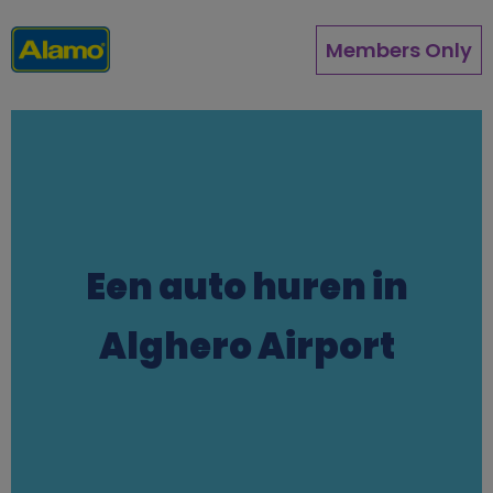
Direkt
zum
Members Only
Inhalt
Een auto huren in
Alghero Airport