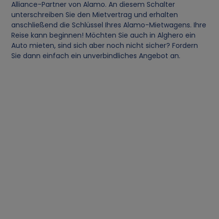
Alliance-Partner von Alamo. An diesem Schalter
r
unterschreiben Sie den Mietvertrag und erhalten
anschließend die Schlüssel Ihres Alamo-Mietwagens. Ihre
Reise kann beginnen! Möchten Sie auch in Alghero ein
s
Auto mieten, sind sich aber noch nicht sicher? Fordern
Sie dann einfach ein unverbindliches Angebot an.
o
n
e
n
b
e
z