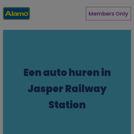
Direkt
zum
Members Only
Inhalt
Een auto huren in
Jasper Railway
Station