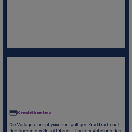
n
u
n
d
C
o
o
k
Kreditkarte >
i
Die Vorlage einer physischen, gültigen Kreditkarte auf
den Namen des Hauptfahrers ist bei der Abholung des