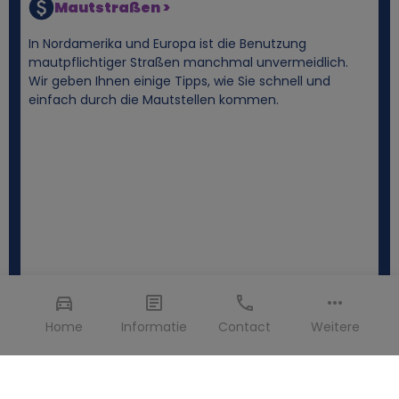
Mautstraßen >
In Nordamerika und Europa ist die Benutzung
mautpflichtiger Straßen manchmal unvermeidlich.
Wir geben Ihnen einige Tipps, wie Sie schnell und
einfach durch die Mautstellen kommen.
Home
Informatie
Contact
Weitere