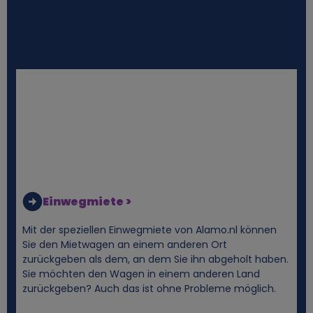
g
e
n
e
n
D
Einwegmiete >
a
Mit der speziellen Einwegmiete von Alamo.nl können
Sie den Mietwagen an einem anderen Ort
t
zurückgeben als dem, an dem Sie ihn abgeholt haben.
Sie möchten den Wagen in einem anderen Land
zurückgeben? Auch das ist ohne Probleme möglich.
e