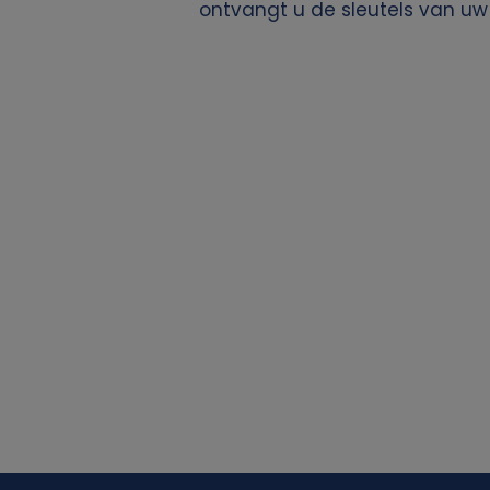
k
ontvangt u de sleutels van u
v
a
n
p
e
r
s
o
o