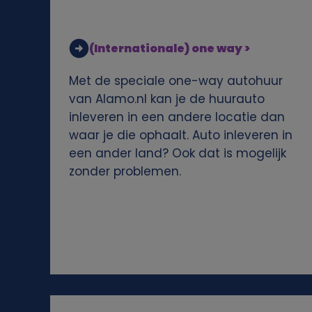
e
v
(Internationale) one way >
e
Met de speciale one-way autohuur
van Alamo.nl kan je de huurauto
n
inleveren in een andere locatie dan
waar je die ophaalt. Auto inleveren in
s
een ander land? Ook dat is mogelijk
zonder problemen.
e
n
c
o