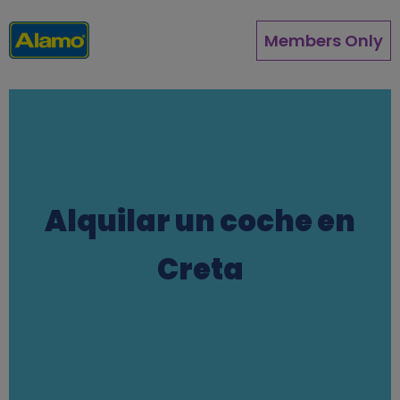
Pasar
al
Members Only
contenido
principal
Alquilar un coche en
Creta