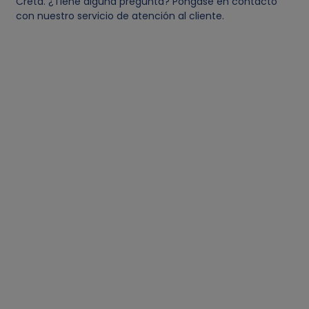
Creta. ¿Tiene alguna pregunta? Póngase en contacto
con nuestro servicio de atención al cliente.
o
o
k
i
e
s