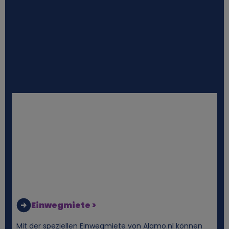
i
e
s
Einwegmiete >
Mit der speziellen Einwegmiete von Alamo.nl können