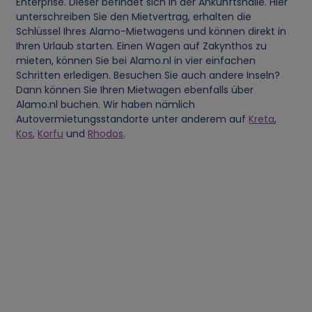
Enterprise. Dieser befindet sich in der Ankunftshalle. Hier
e
unterschreiben Sie den Mietvertrag, erhalten die
Schlüssel Ihres Alamo-Mietwagens und können direkt in
r
Ihren Urlaub starten. Einen Wagen auf Zakynthos zu
mieten, können Sie bei Alamo.nl in vier einfachen
s
Schritten erledigen. Besuchen Sie auch andere Inseln?
Dann können Sie Ihren Mietwagen ebenfalls über
Alamo.nl buchen. Wir haben nämlich
o
Autovermietungsstandorte unter anderem auf
Kreta
,
Kos
,
Korfu
und
Rhodos
.
n
e
n
b
e