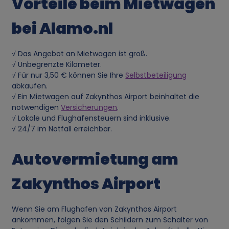
Vorteile beim Mietwagen
n
bei Alamo.nl
d
√ Das Angebot an Mietwagen ist groß.
u
√ Unbegrenzte Kilometer.
√ Für nur 3,50 € können Sie Ihre
Selbstbeteiligung
n
abkaufen.
√ Ein Mietwagen auf Zakynthos Airport beinhaltet die
notwendigen
Versicherungen
.
g
√ Lokale und Flughafensteuern sind inklusive.
√ 24/7 im Notfall erreichbar.
v
Autovermietung am
o
Zakynthos Airport
n
p
Wenn Sie am Flughafen von Zakynthos Airport
ankommen, folgen Sie den Schildern zum Schalter von