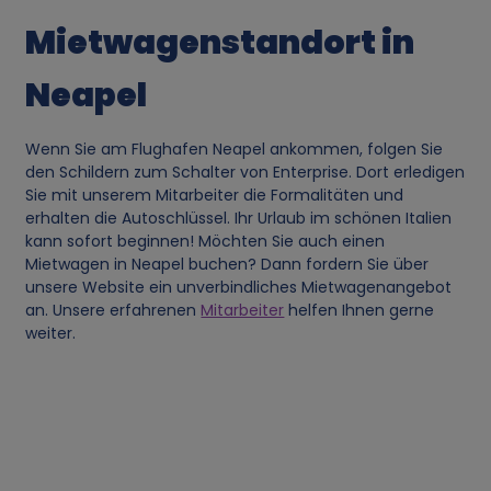
p
Mietwagenstandort in
e
Neapel
r
Wenn Sie am Flughafen Neapel ankommen, folgen Sie
s
den Schildern zum Schalter von Enterprise. Dort erledigen
Sie mit unserem Mitarbeiter die Formalitäten und
o
erhalten die Autoschlüssel. Ihr Urlaub im schönen Italien
kann sofort beginnen! Möchten Sie auch einen
Mietwagen in Neapel buchen? Dann fordern Sie über
n
unsere Website ein unverbindliches Mietwagenangebot
an. Unsere erfahrenen
Mitarbeiter
helfen Ihnen gerne
e
weiter.
n
b