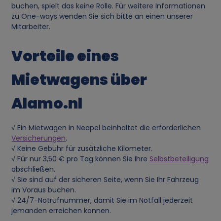
buchen, spielt das keine Rolle. Für weitere Informationen
e
zu One-ways wenden Sie sich bitte an einen unserer
Mitarbeiter.
n
Vorteile eines
d
Mietwagens über
u
Alamo.nl
n
√ Ein Mietwagen in Neapel beinhaltet die erforderlichen
g
Versicherungen
.
√ Keine Gebühr für zusätzliche Kilometer.
v
√ Für nur 3,50 € pro Tag können Sie Ihre
Selbstbeteiligung
abschließen.
o
√ Sie sind auf der sicheren Seite, wenn Sie Ihr Fahrzeug
im Voraus buchen.
n
√ 24/7-Notrufnummer, damit Sie im Notfall jederzeit
jemanden erreichen können.