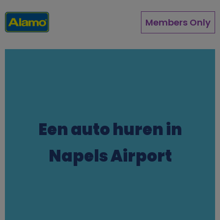
Direkt
zum
Members Only
Inhalt
Een auto huren in
Napels Airport