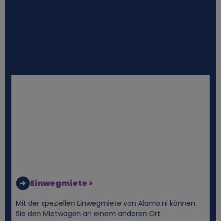
i
e
s
Einwegmiete >
Mit der speziellen Einwegmiete von Alamo.nl können
Sie den Mietwagen an einem anderen Ort