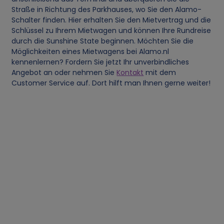
e
Straße in Richtung des Parkhauses, wo Sie den Alamo-
Schalter finden. Hier erhalten Sie den Mietvertrag und die
r
Schlüssel zu Ihrem Mietwagen und können Ihre Rundreise
durch die Sunshine State beginnen. Möchten Sie die
s
Möglichkeiten eines Mietwagens bei Alamo.nl
kennenlernen? Fordern Sie jetzt Ihr unverbindliches
o
Angebot an oder nehmen Sie
Kontakt
mit dem
Customer Service auf. Dort hilft man Ihnen gerne weiter!
n
e
n
b
e
z