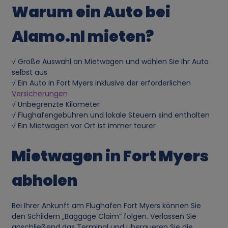
Warum ein Auto bei
n
Alamo.nl mieten?
d
u
√ Große Auswahl an Mietwagen und wählen Sie Ihr Auto
selbst aus
n
√ Ein Auto in Fort Myers inklusive der erforderlichen
Versicherungen
√ Unbegrenzte Kilometer
g
√ Flughafengebühren und lokale Steuern sind enthalten
√ Ein Mietwagen vor Ort ist immer teurer
v
Mietwagen in Fort Myers
o
abholen
n
p
Bei Ihrer Ankunft am Flughafen Fort Myers können Sie
den Schildern „Baggage Claim“ folgen. Verlassen Sie
anschließend das Terminal und überqueren Sie die