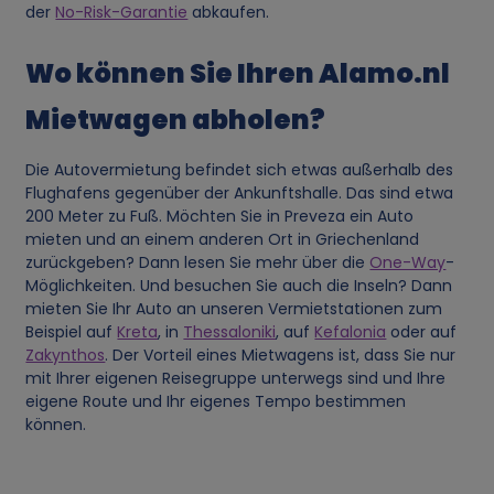
der
No-Risk-Garantie
abkaufen.
u
Wo können Sie Ihren Alamo.nl
n
Mietwagen abholen?
g
Die Autovermietung befindet sich etwas außerhalb des
v
Flughafens gegenüber der Ankunftshalle. Das sind etwa
200 Meter zu Fuß. Möchten Sie in Preveza ein Auto
o
mieten und an einem anderen Ort in Griechenland
zurückgeben? Dann lesen Sie mehr über die
One-Way
-
n
Möglichkeiten. Und besuchen Sie auch die Inseln? Dann
mieten Sie Ihr Auto an unseren Vermietstationen zum
Beispiel auf
Kreta
, in
Thessaloniki
, auf
Kefalonia
oder auf
p
Zakynthos
. Der Vorteil eines Mietwagens ist, dass Sie nur
mit Ihrer eigenen Reisegruppe unterwegs sind und Ihre
e
eigene Route und Ihr eigenes Tempo bestimmen
können.
r