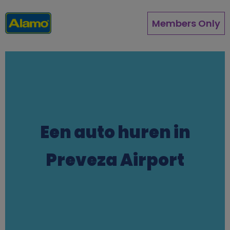
Direkt
zum
Members Only
Inhalt
Een auto huren in
Preveza Airport