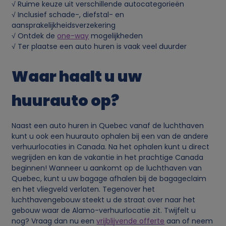
√ Ruime keuze uit verschillende autocategorieën
s
√ Inclusief schade-, diefstal- en
aansprakelijkheidsverzekering
p
√ Ontdek de
one-way
mogelijkheden
√ Ter plaatse een auto huren is vaak veel duurder
e
Waar haalt u uw
r
huurauto op?
s
Naast een auto huren in Quebec vanaf de luchthaven
o
kunt u ook een huurauto ophalen bij een van de andere
verhuurlocaties in Canada. Na het ophalen kunt u direct
n
wegrijden en kan de vakantie in het prachtige Canada
beginnen! Wanneer u aankomt op de luchthaven van
a
Quebec, kunt u uw bagage afhalen bij de bagageclaim
en het vliegveld verlaten. Tegenover het
luchthavengebouw steekt u de straat over naar het
l
gebouw waar de Alamo-verhuurlocatie zit. Twijfelt u
nog? Vraag dan nu een
vrijblijvende offerte
aan of neem