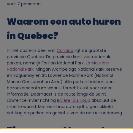
voor 7 personen.
Waarom een auto huren
in Quebec?
In het oostelijk deel van
Canada
ligt de grootste
provincie Quebec. De provincie kent vier nationale
parken, namelijk Forillon National Park,
La Mauricie
National Park
, Mingan Archipelago National Park Reserve
en Saguenay en St. Lawrence Marine Park (National
Marine Conservation Area). Alle parken hebben een
bezoekerscentrum waar u terecht kunt voor meer
informatie. Daarnaast is de route langs de Saint
Lawrence-rivier richting
Rivière-du-Loup
absoluut de
moeite waard. Met een huurauto rijdt u gemakkelijk
richting de parken en geniet u van de natuur onderweg.
Tip van een Alamo.nl