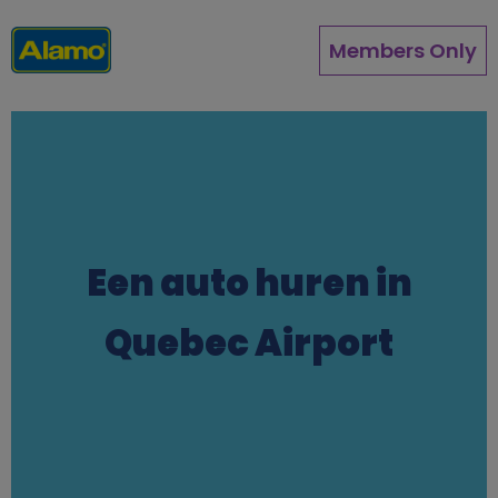
Pasar
al
Members Only
contenido
principal
Een auto huren in
Quebec Airport