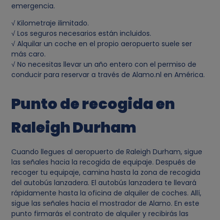
emergencia.
n
√ Kilometraje ilimitado.
√ Los seguros necesarios están incluidos.
a
√ Alquilar un coche en el propio aeropuerto suele ser
más caro.
l
√ No necesitas llevar un año entero con el permiso de
conducir para reservar a través de Alamo.nl en América.
e
Punto de recogida en
s
Raleigh Durham
y
Cuando llegues al aeropuerto de Raleigh Durham, sigue
c
las señales hacia la recogida de equipaje. Después de
recoger tu equipaje, camina hasta la zona de recogida
o
del autobús lanzadera. El autobús lanzadera te llevará
rápidamente hasta la oficina de alquiler de coches. Allí,
sigue las señales hacia el mostrador de Alamo. En este
o
punto firmarás el contrato de alquiler y recibirás las