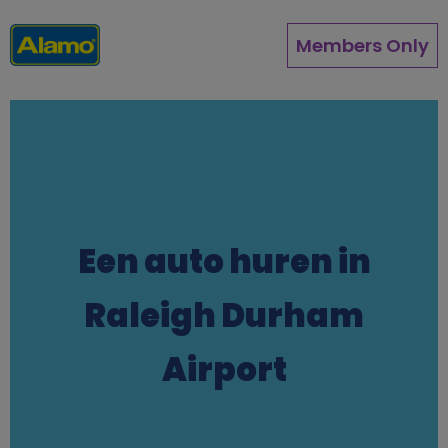
Pasar
al
Members Only
contenido
principal
Een auto huren in
Raleigh Durham
Airport