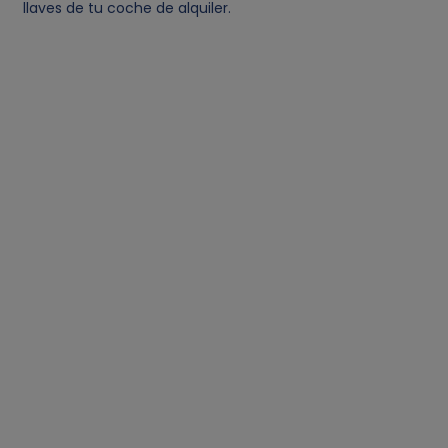
llaves de tu coche de alquiler.
k
i
e
s