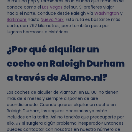
d
la música pop y terminarás en la ciudad que también se
conoce como el
Las Vegas
del sur. Si prefieres viajar
hacia el norte, conduce desde Raleigh vía
Washington
y
a
Baltimore
hasta
Nueva York
. Esta ruta es bastante más
corta, con 792 kilómetros, pero también pasa por
t
lugares hermosos e históricos.
o
¿Por qué alquilar un
s
coche en Raleigh Durham
p
a través de Alamo.nl?
e
Los coches de alquiler de Alamo.nl en EE. UU. no tienen
más de 9 meses y siempre disponen de aire
r
acondicionado. Cuando quieras alquilar un coche en
Raleigh Durham, los seguros necesarios ya están
s
incluidos en la tarifa. Así no tendrás que preocuparte por
ello. ¿Y si surgiera algún problema inesperado? Entonces
o
puedes contactar con nosotros en nuestro número de