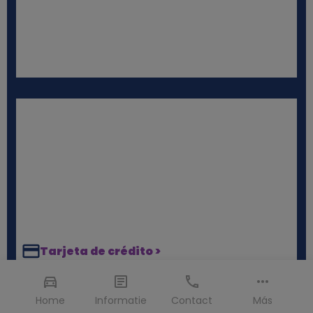
Tarjeta de crédito >
La presentación de una tarjeta de crédito fisica y
válida a nombre del conductor principal es obligatoria
Home
Informatie
Contact
Más
al recoger el coche de alquiler. Además, la tarjeta de