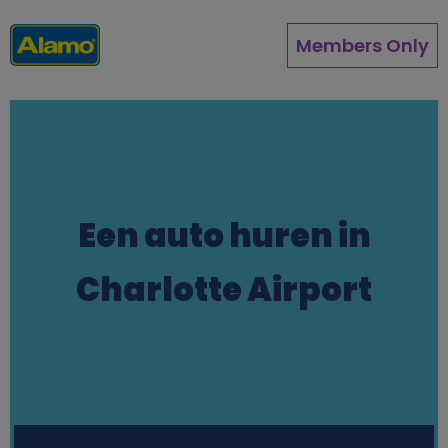
Overslaan
en
Members Only
naar
de
inhoud
gaan
Een auto huren in
Charlotte Airport