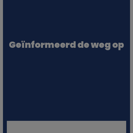
p
e
r
Geïnformeerd de weg op
s
o
o
n
l
i