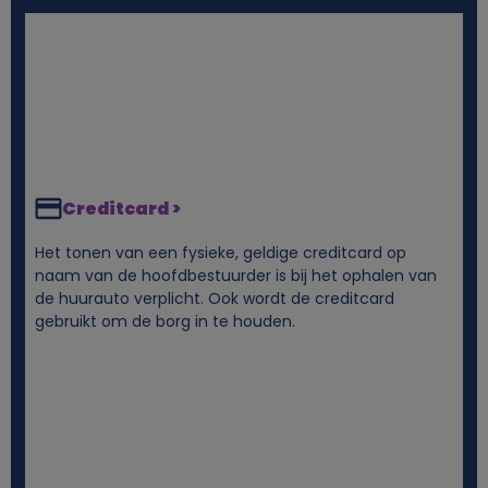
n
s
e
n
Creditcard >
c
Het tonen van een fysieke, geldige creditcard op
o
naam van de hoofdbestuurder is bij het ophalen van
de huurauto verplicht. Ook wordt de creditcard
o
gebruikt om de borg in te houden.
k
i
e