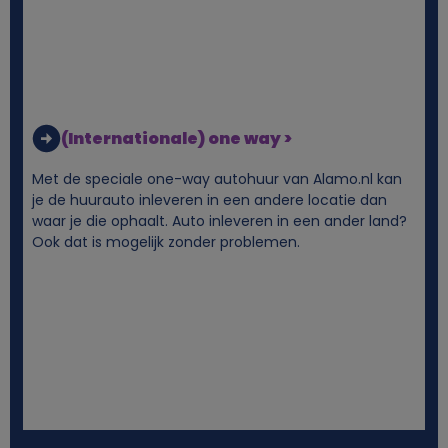
j
k
e
(Internationale) one way >
g
Met de speciale one-way autohuur van Alamo.nl kan
je de huurauto inleveren in een andere locatie dan
e
waar je die ophaalt. Auto inleveren in een ander land?
Ook dat is mogelijk zonder problemen.
g
e
v
e