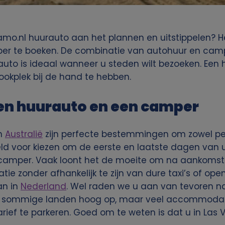
amo.nl huurauto aan het plannen en uitstippelen? H
er te boeken. De combinatie van autohuur en camper
auto is ideaal wanneer u steden wilt bezoeken. Een
okplek bij de hand te hebben.
en huurauto en een camper
n
Australië
zijn perfecte bestemmingen om zowel pe
eeld voor kiezen om de eerste en laatste dagen van
camper. Vaak loont het de moeite om na aankomst 
ie zonder afhankelijk te zijn van dure taxi’s of op
an in
Nederland
. Wel raden we u aan van tevoren n
in sommige landen hoog op, maar veel accommodati
ief te parkeren. Goed om te weten is dat u in Las Ve