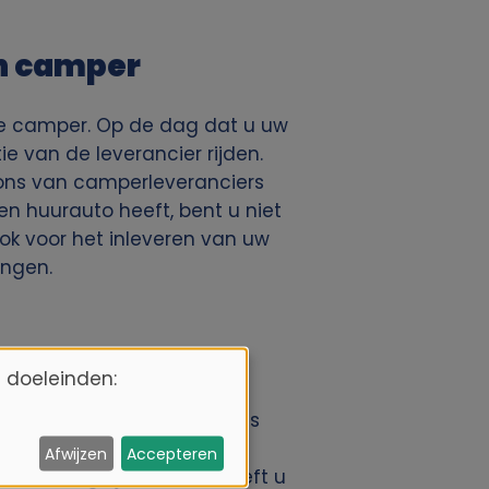
en camper
 de camper. Op de dag dat u uw
e van de leverancier rijden.
ions van camperleveranciers
n huurauto heeft, bent u niet
 ook voor het inleveren van uw
engen.
 doeleinden:
rondreis en verruilt
 hier perfect voor leent is
Vervolgens gaat u met een
Afwijzen
Accepteren
heen mag rijden) en beleeft u