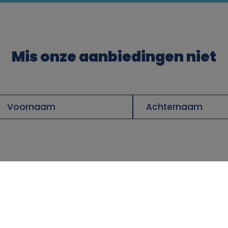
Mis onze aanbiedingen niet
oornaam
Achternaam
Services
Aanbiedingen