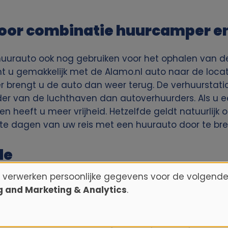
 door combinatie huurcamper 
e huurauto ook nog gebruiken voor het ophalen van
 u gemakkelijk met de Alamo.nl auto naar de locati
 brengt u de auto dan weer terug. De verhuurstat
er van de luchthaven dan autoverhuurders. Als u ee
en heeft u meer vrijheid. Hetzelfde geldt natuurlijk
te dagen van uw reis met een huurauto door te br
de
n verwerken persoonlijke gegevens voor de volgende
in twee delen op te splitsen. U maakt eerst een auto
ng and Marketing & Analytics
.
n camper, of andersom. Een voorbeeld route die zich
parken van Utah en Nevada in Amerika ontdekken. 
u het merendeel van het jaar niet per camper door 