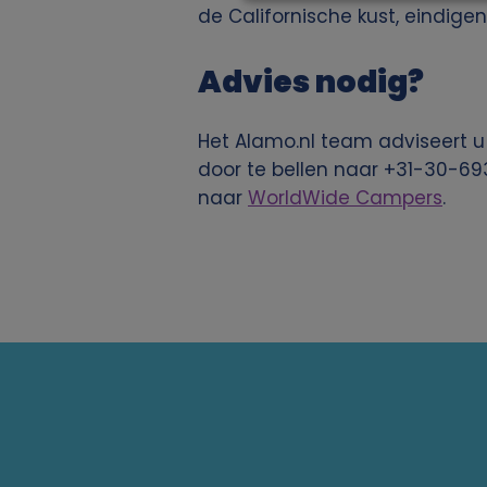
de Californische kust, eindigen
b
r
Advies nodig?
u
Het Alamo.nl team adviseert u
door te bellen naar +31-30-69
i
naar
WorldWide Campers
.
k
v
a
n
p