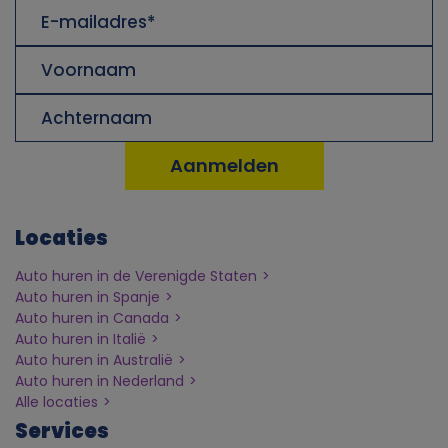
E-
l
mailadres
Voornaam
i
Achternaam
j
k
e
Locaties
g
Auto huren in de Verenigde Staten
Auto huren in Spanje
e
Auto huren in Canada
Auto huren in Italië
g
Auto huren in Australië
Auto huren in Nederland
e
Alle locaties
Services