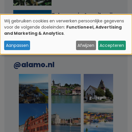
Tolwegen in Amerika zijn
Wij gebruiken cookies en verwerken persoonlijke gegevens
kinderspel met de
voor de volgende doeleinden:
Functioneel, Advertising
G
TollPass
and Marketing & Analytics
.
26 maart 2026
e
Aanpassen
Afwijzen
Accepteren
b
@alamo.nl
r
u
i
k
v