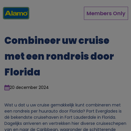
Overslaan
en
Members Only
naar
de
inhoud
gaan
Combineer uw cruise
met een rondreis door
Florida
20 december 2024
Wist u dat u uw cruise gemakkelijk kunt combineren met
een rondreis per huurauto door Florida? Port Everglades is
dé bekendste cruisehaven in Fort Lauderdale in Florida.
Dagelijks arriveren en vertrekken hier diverse cruiseschepen
van en naar de Caribbean, waaronder de schitterende