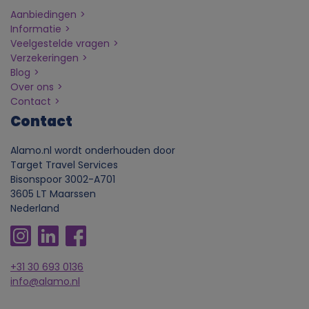
v
Aanbiedingen
Informatie
e
Veelgestelde vragen
Verzekeringen
n
Blog
Over ons
s
Contact
Contact
e
Alamo.nl wordt onderhouden door
n
Target Travel Services
Bisonspoor 3002-A701
3605 LT Maarssen
c
Nederland
o
o
+31 30 693 0136
info@alamo.nl
k