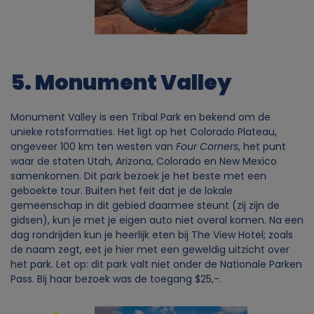
v
a
n
5. Monument Valley
p
Monument Valley is een Tribal Park en bekend om de
e
unieke rotsformaties. Het ligt op het Colorado Plateau,
ongeveer 100 km ten westen van
Four Corners
, het punt
r
waar de staten Utah, Arizona, Colorado en New Mexico
samenkomen. Dit park bezoek je het beste met een
geboekte tour. Buiten het feit dat je de lokale
s
gemeenschap in dit gebied daarmee steunt (zij zijn de
gidsen), kun je met je eigen auto niet overal komen. Na een
o
dag rondrijden kun je heerlijk eten bij The View Hotel; zoals
de naam zegt, eet je hier met een geweldig uitzicht over
o
het park. Let op: dit park valt niet onder de Nationale Parken
Pass. Bij haar bezoek was de toegang $25,-.
n
Image