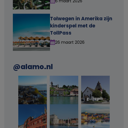
k
6 maart 2026
i
Tolwegen in Amerika zijn
e
kinderspel met de
TollPass
s
26 maart 2026
@alamo.nl