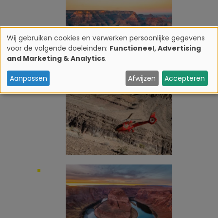
Wij gebruiken cookies en verwerken persoonlijke gegevens
voor de volgende doeleinden:
Functioneel, Advertising
G
and Marketing & Analytics
.
e
Aanpassen
Afwijzen
Accepteren
Image
b
r
u
i
Image
k