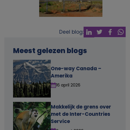
v
e
n
Deel blog:
s
Meest gelezen blogs
e
One-way Canada –
n
Amerika
16 april 2026
c
o
Makkelijk de grens over
o
met de Inter-Countries
Service