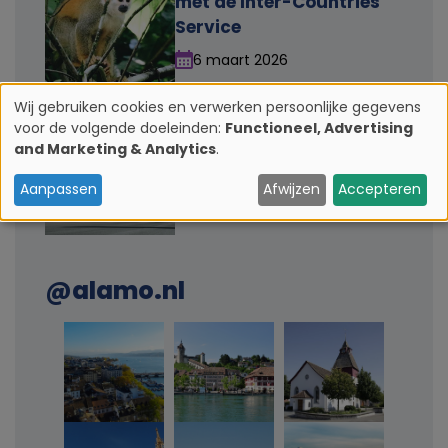
met de Inter-Countries
Service
6 maart 2026
Wij gebruiken cookies en verwerken persoonlijke gegevens
Tolwegen in Amerika zijn
voor de volgende doeleinden:
Functioneel, Advertising
G
kinderspel met de
and Marketing & Analytics
.
TollPass
e
Aanpassen
Afwijzen
Accepteren
26 maart 2026
b
r
@alamo.nl
u
i
k