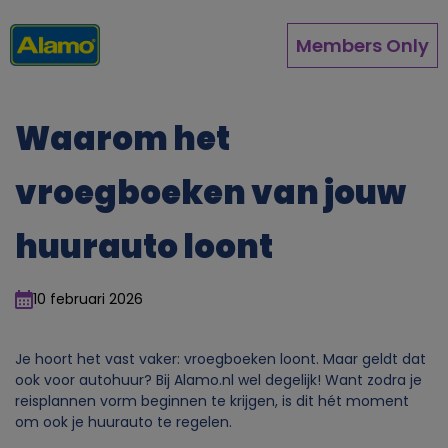
Overslaan
en
Members Only
naar
de
inhoud
gaan
Waarom het
vroegboeken van jouw
huurauto loont
10 februari 2026
Je hoort het vast vaker: vroegboeken loont. Maar geldt dat
ook voor autohuur? Bij Alamo.nl wel degelijk! Want zodra je
reisplannen vorm beginnen te krijgen, is dit hét moment
om ook je huurauto te regelen.