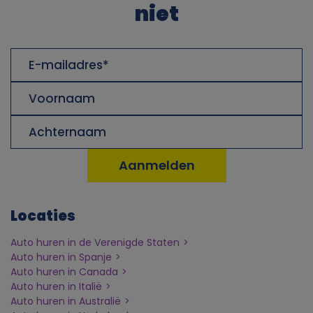
n
niet
l
E-
i
mailadres
Voornaam
j
Achternaam
k
e
g
Locaties
e
Auto huren in de Verenigde Staten
Auto huren in Spanje
g
Auto huren in Canada
Auto huren in Italië
Auto huren in Australië
e