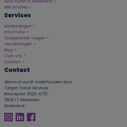
Auto huren in Nederland
Alle locaties
v
Services
e
Aanbiedingen
Informatie
n
Veelgestelde vragen
Verzekeringen
Blog
s
Over ons
Contact
e
Contact
n
Alamo.nl wordt onderhouden door
Target Travel Services
c
Bisonspoor 3002-A701
3605 LT Maarssen
o
Nederland
o