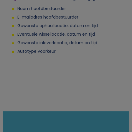
k
Naam hoofdbestuurder
e
E-mailadres hoofdbestuurder
Gewenste ophaallocatie, datum en tijd
g
Eventuele wissellocatie, datum en tijd
e
Gewenste inleverlocatie, datum en tijd
Autotype voorkeur
g
e
v
e
n
s