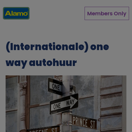
Overslaan
en
Members Only
naar
de
inhoud
gaan
(Internationale) one
way autohuur