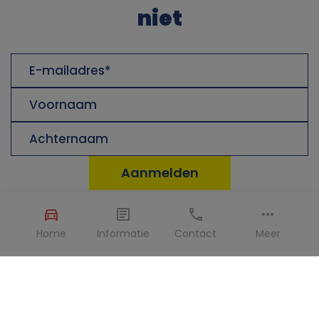
niet
E-
mailadres
Voornaam
Achternaam
Locaties
Home
Informatie
Contact
Meer
Auto huren in de Verenigde Staten
Auto huren in Spanje
Auto huren in Canada
Auto huren in Italië
Auto huren in Australië