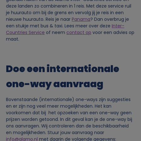
e
deze landen zo combineren in 1 reis. Met deze service ruil
je huurauto om bij de grens en vervolg jij je reis in een
nieuwe huurauto. Reis je naar
Panama
? Dan overbrug je
r
een stukje met bus & taxi. Lees meer over deze
Inter-
Countries Service
of neem
contact op
voor een advies op
s
maat.
o
o
Doe een internationale
n
one-way aanvraag
l
Bovenstaande (internationale) one-ways zijn suggesties
en er zijn nog veel meer mogelijkheden. Het kan
i
voorkomen dat bij het opzoeken van een one-way geen
prijzen worden getoond. In dit geval kan je de one-way bij
j
ons aanvragen. Wij controleren dan de beschikbaarheid
en mogelijkheden. Stuur jouw aanvraag naar
info@alamo.nl
met daarin de volgende gegevens: