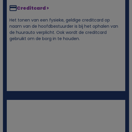
Creditcard >
c
Het tonen van een fysieke, geldige creditcard op
o
naam van de hoofdbestuurder is bij het ophalen van
de huurauto verplicht. Ook wordt de creditcard
gebruikt om de borg in te houden.
o
k
i
e
s