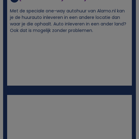
g
Met de speciale one-way autohuur van Alamo.nl kan
e
je de huurauto inleveren in een andere locatie dan
waar je die ophaalt. Auto inleveren in een ander land?
Ook dat is mogelijk zonder problemen.
g
e
v
e
n
s
e
n