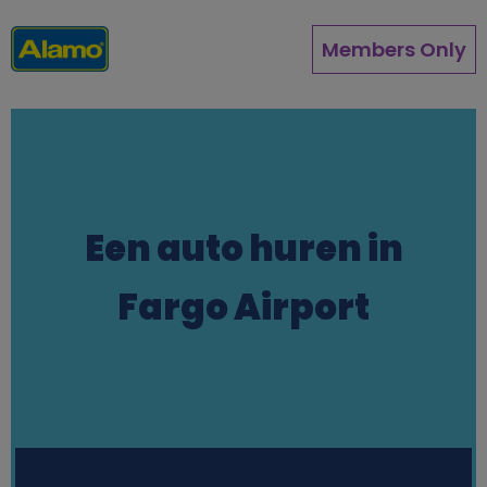
Overslaan
en
Members Only
naar
de
inhoud
gaan
Een auto huren in
Fargo Airport
Station finder