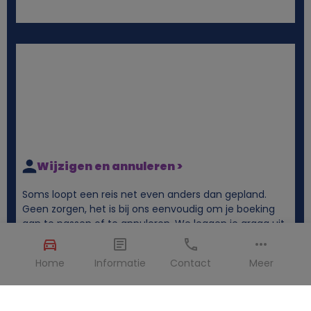
Wijzigen en annuleren >
Soms loopt een reis net even anders dan gepland.
Geen zorgen, het is bij ons eenvoudig om je boeking
aan te passen of te annuleren. We leggen je graag uit
hoe het werkt.
Home
Informatie
Contact
Meer