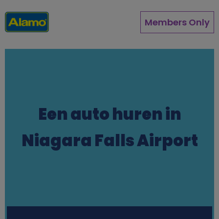
Overslaan
en
Members Only
naar
de
inhoud
gaan
Een auto huren in
Niagara Falls Airport