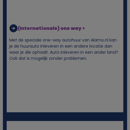
k
e
(Internationale) one way >
g
Met de speciale one-way autohuur van Alamo.nl kan
je de huurauto inleveren in een andere locatie dan
e
waar je die ophaalt. Auto inleveren in een ander land?
Ook dat is mogelijk zonder problemen.
g
e
v
e
n