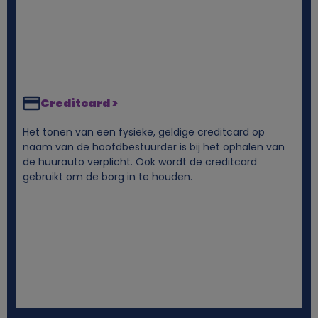
s
e
n
Creditcard >
c
Het tonen van een fysieke, geldige creditcard op
o
naam van de hoofdbestuurder is bij het ophalen van
de huurauto verplicht. Ook wordt de creditcard
o
gebruikt om de borg in te houden.
k
i
e