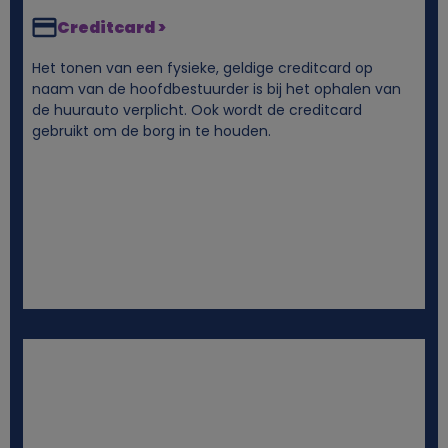
Creditcard >
c
Het tonen van een fysieke, geldige creditcard op
o
naam van de hoofdbestuurder is bij het ophalen van
de huurauto verplicht. Ook wordt de creditcard
gebruikt om de borg in te houden.
o
k
i
e
s