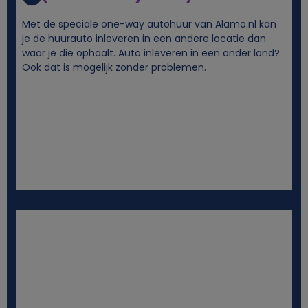
g
Met de speciale one-way autohuur van Alamo.nl kan
e
je de huurauto inleveren in een andere locatie dan
waar je die ophaalt. Auto inleveren in een ander land?
Ook dat is mogelijk zonder problemen.
g
e
v
e
n
s
e
n