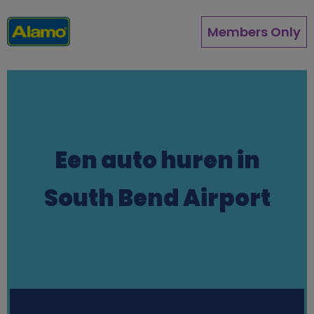
Overslaan
en
Members Only
naar
de
inhoud
gaan
Een auto huren in
South Bend Airport
Station finder