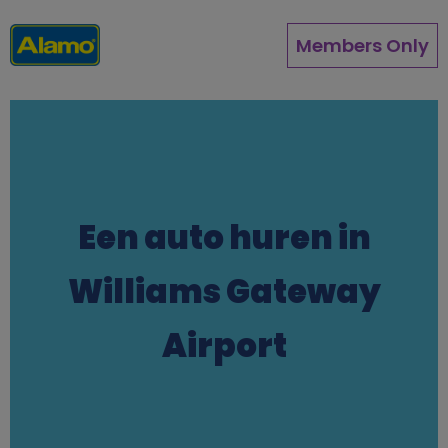
Overslaan
en
Members Only
naar
de
inhoud
gaan
Een auto huren in
Williams Gateway
Airport