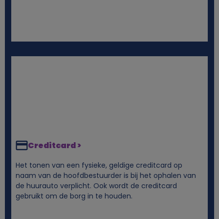
e
n
s
e
n
c
o
Creditcard >
Het tonen van een fysieke, geldige creditcard op
o
naam van de hoofdbestuurder is bij het ophalen van
de huurauto verplicht. Ook wordt de creditcard
k
gebruikt om de borg in te houden.