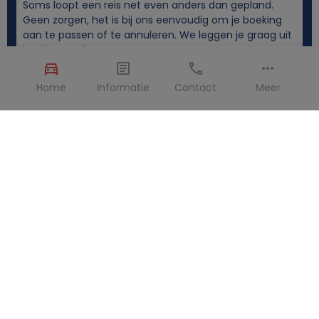
Soms loopt een reis net even anders dan gepland.
Geen zorgen, het is bij ons eenvoudig om je boeking
aan te passen of te annuleren. We leggen je graag uit
hoe het werkt.
Home
Informatie
Contact
Meer