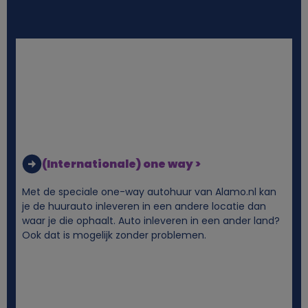
i
j
k
e
g
(Internationale) one way >
e
Met de speciale one-way autohuur van Alamo.nl kan
je de huurauto inleveren in een andere locatie dan
g
waar je die ophaalt. Auto inleveren in een ander land?
Ook dat is mogelijk zonder problemen.
e
v