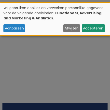
Wij gebruiken cookies en verwerken persoonlijke gegevens
voor de volgende doeleinden:
Functioneel, Advertising
G
and Marketing & Analytics
.
e
Aanpassen
Afwijzen
Accepteren
b
r
u
i
k
v