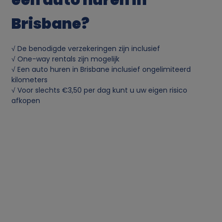
e
Brisbane?
r
√ De benodigde verzekeringen zijn inclusief
s
√ One-way rentals zijn mogelijk
√ Een auto huren in Brisbane inclusief ongelimiteerd
o
kilometers
√ Voor slechts €3,50 per dag kunt u uw eigen risico
o
afkopen
n
l
i
j