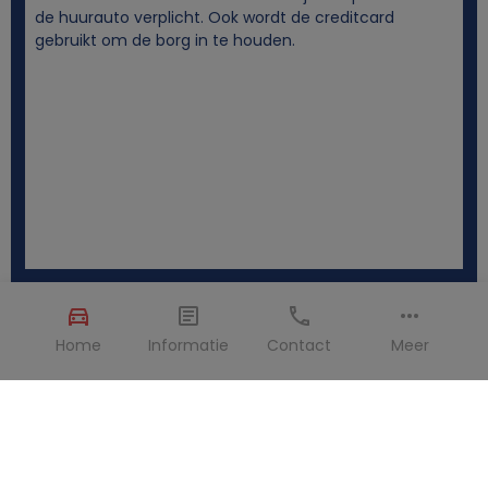
de huurauto verplicht. Ook wordt de creditcard
gebruikt om de borg in te houden.
Home
Informatie
Contact
Meer