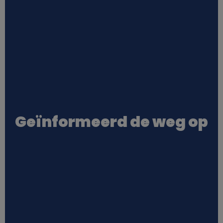
e
n
c
o
o
Geïnformeerd de weg op
k
i
e
s