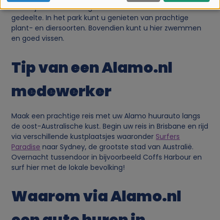
namelijk het Cooloola gedeelte en het Fraser Island
b
gedeelte. In het park kunt u genieten van prachtige
plant- en diersoorten. Bovendien kunt u hier zwemmen
r
en goed vissen.
u
Tip van een Alamo.nl
i
medewerker
k
Maak een prachtige reis met uw Alamo huurauto langs
de oost-Australische kust. Begin uw reis in Brisbane en rijd
v
via verschillende kustplaatsjes waaronder
Surfers
Paradise
naar Sydney, de grootste stad van Australië.
a
Overnacht tussendoor in bijvoorbeeld Coffs Harbour en
surf hier met de lokale bevolking!
n
Waarom via Alamo.nl
p
een auto huren in