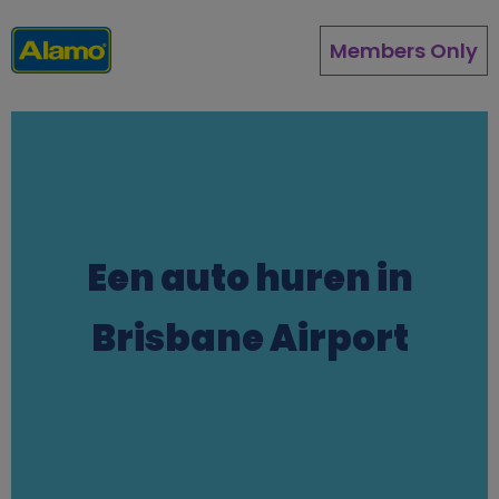
Overslaan
en
Members Only
naar
de
inhoud
gaan
Een auto huren in
Brisbane Airport