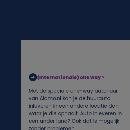
l
i
j
k
e
g
(Internationale) one way >
e
Met de speciale one-way autohuur
g
van Alamo.nl kan je de huurauto
inleveren in een andere locatie dan
e
waar je die ophaalt. Auto inleveren in
een ander land? Ook dat is mogelijk
v
zonder problemen.