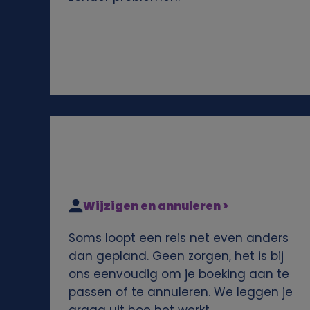
e
n
s
e
n
c
Wijzigen en annuleren >
o
Soms loopt een reis net even anders
o
dan gepland. Geen zorgen, het is bij
ons eenvoudig om je boeking aan te
k
passen of te annuleren. We leggen je
graag uit hoe het werkt.