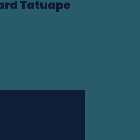
vard Tatuape
Station finder