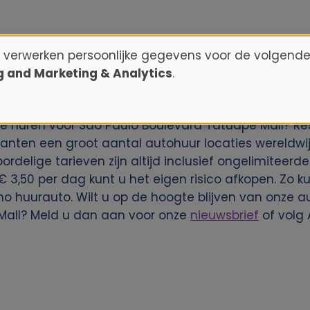
n verwerken persoonlijke gegevens voor de volgende
ng and Marketing & Analytics
.
e huren voor São Paulo Boulevard Tatuape Mall? Re
klanten een groot aantal autohuur locaties wereldwij
rdelige tarieven zijn altijd inclusief ongelimiteerd
€ 3,50 per dag kunt u het eigen risico afkopen. Zo ku
o huurauto. Wilt u op de hoogte blijven van onze 
Mall? Meld u dan aan voor onze
nieuwsbrief
of volg