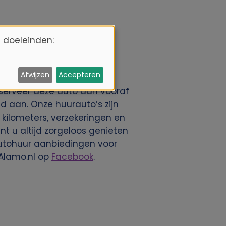
 doeleinden:
Afwijzen
Accepteren
serveer deze auto dan vooraf
d aan. Onze huurauto’s zijn
e kilometers, verzekeringen en
nt u altijd zorgeloos genieten
autohuur aanbiedingen voor
 Alamo.nl op
Facebook
.