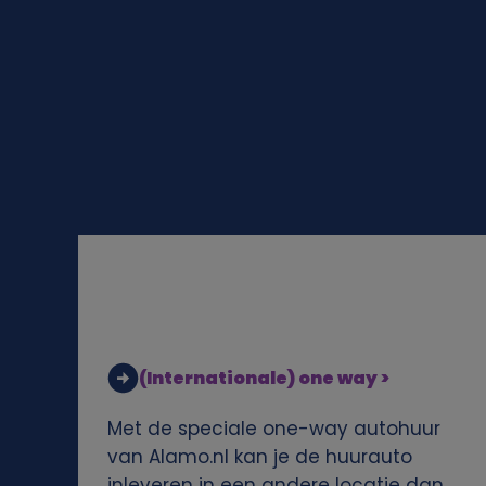
l
i
j
k
e
g
e
(Internationale) one way >
g
Met de speciale one-way autohuur
e
van Alamo.nl kan je de huurauto
inleveren in een andere locatie dan