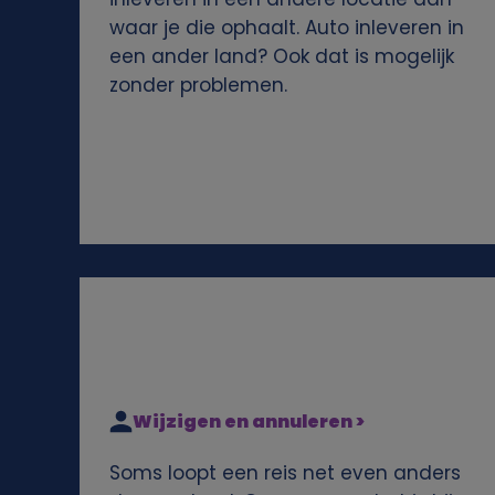
v
waar je die ophaalt. Auto inleveren in
een ander land? Ook dat is mogelijk
e
zonder problemen.
n
s
e
n
c
o
Wijzigen en annuleren >
o
Soms loopt een reis net even anders
k