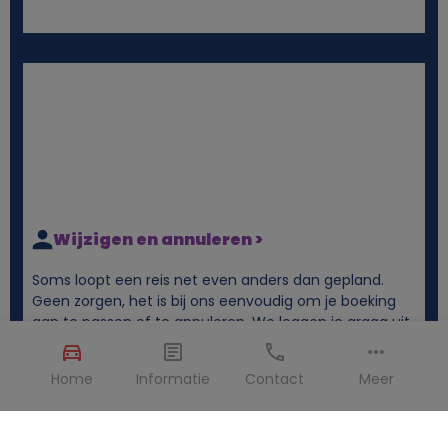
Wijzigen en annuleren >
Soms loopt een reis net even anders dan gepland.
Geen zorgen, het is bij ons eenvoudig om je boeking
aan te passen of te annuleren. We leggen je graag uit
hoe het werkt.
Home
Informatie
Contact
Meer