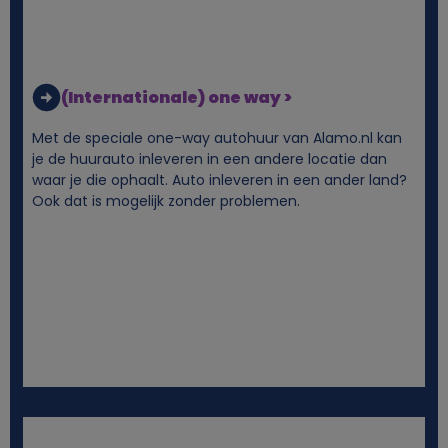
k
e
(Internationale) one way >
g
Met de speciale one-way autohuur van Alamo.nl kan
je de huurauto inleveren in een andere locatie dan
e
waar je die ophaalt. Auto inleveren in een ander land?
Ook dat is mogelijk zonder problemen.
g
e
v
e
n