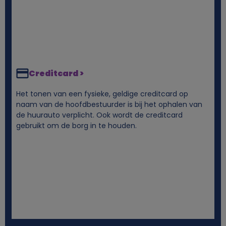
s
e
n
Creditcard >
c
Het tonen van een fysieke, geldige creditcard op
o
naam van de hoofdbestuurder is bij het ophalen van
de huurauto verplicht. Ook wordt de creditcard
o
gebruikt om de borg in te houden.
k
i
e