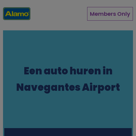
Overslaan
en
Members Only
naar
de
inhoud
gaan
Een auto huren in
Navegantes Airport