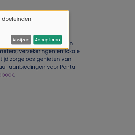
 doeleinden:
ze auto dan vooraf via
Afwijzen
Accepteren
an. Onze huurauto’s zijn van
ometers, verzekeringen en lokale
ltijd zorgeloos genieten van
huur aanbiedingen voor Ponta
ebook
.