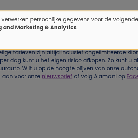
n verwerken persoonlijke gegevens voor de volgende
ng and Marketing & Analytics
.
te huren voor Ponta Grossa Downtown? Reserveer de
ten een groot aantal autohuur locaties wereldwijd a
ige tarieven zijn altijd inclusief ongelimiteerde kil
per dag kunt u het eigen risico afkopen. Zo kunt u a
urauto. Wilt u op de hoogte blijven van onze auto
 aan voor onze
nieuwsbrief
of volg Alamo.nl op
Fac