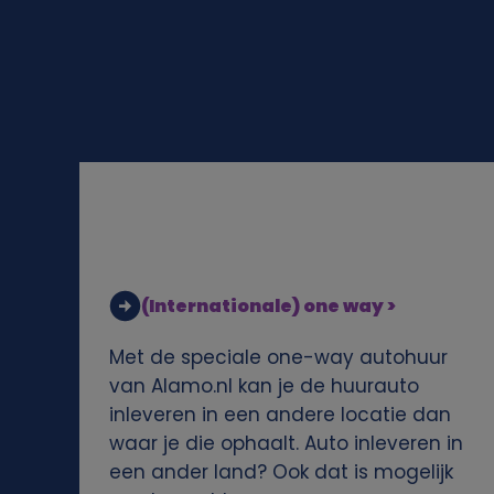
l
i
j
k
e
g
(Internationale) one way >
e
Met de speciale one-way autohuur
g
van Alamo.nl kan je de huurauto
inleveren in een andere locatie dan
e
waar je die ophaalt. Auto inleveren in
een ander land? Ook dat is mogelijk
v