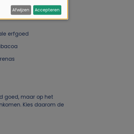
Afwijzen
Accepteren
un je het hele eiland
ale erfgoed
rabacoa
rrenas
end goed, maar op het
genkomen. Kies daarom de