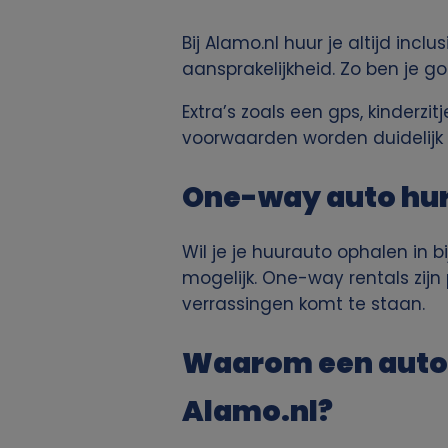
p
Bij Alamo.nl huur je altijd inc
e
aansprakelijkheid. Zo ben je g
Extra’s zoals een gps, kinderzi
r
voorwaarden worden duidelijk
s
One-way auto hur
o
Wil je je huurauto ophalen in 
o
mogelijk. One-way rentals zijn
verrassingen komt te staan.
n
l
Waarom een auto 
i
Alamo.nl?