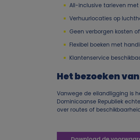
j
All-inclusive tarieven me
k
Verhuurlocaties op lucht
e
Geen verborgen kosten of k
Flexibel boeken met handi
g
Klantenservice beschikbaar
e
Het bezoeken van 
g
e
Vanwege de eilandligging is h
Dominicaanse Republiek echter 
v
over routes of beschikbaarheid
e
n
Download de voorwaard