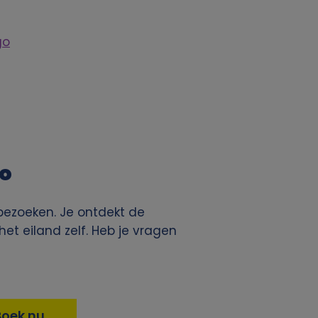
go
to
bezoeken. Je ontdekt de
et eiland zelf. Heb je vragen
Boek nu