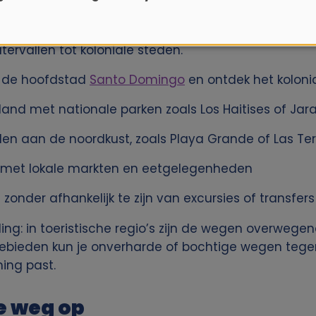
dt meer dan zon, zee en strand. Met een huurauto k
ervallen tot koloniale steden.
r de hoofdstad
Santo Domingo
en ontdek het koloni
land met nationale parken zoals Los Haitises of Ja
en aan de noordkust, zoals Playa Grande of Las Te
s met lokale markten en eetgelegenheden
onder afhankelijk te zijn van excursies of transfers
eling: in toeristische regio’s zijn de wegen overweg
 gebieden kun je onverharde of bochtige wegen te
ing past.
e weg op