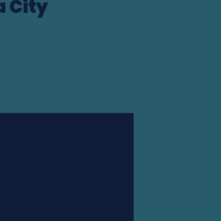
 City
Station finder