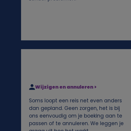
e
n
s
e
n
c
Wijzigen en annuleren >
o
Soms loopt een reis net even anders
o
dan gepland. Geen zorgen, het is bij
ons eenvoudig om je boeking aan te
k
passen of te annuleren. We leggen je
graag uit hoe het werkt.