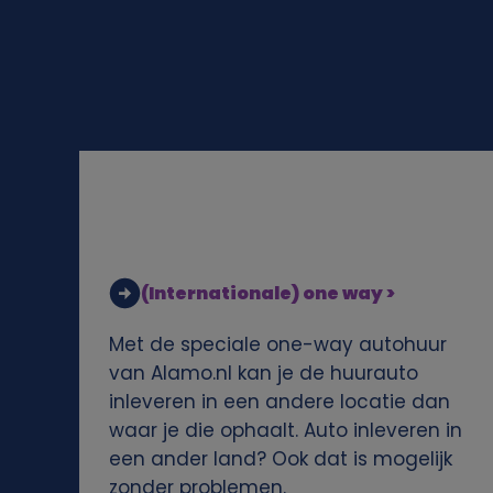
l
i
j
k
e
g
(Internationale) one way >
e
Met de speciale one-way autohuur
g
van Alamo.nl kan je de huurauto
inleveren in een andere locatie dan
e
waar je die ophaalt. Auto inleveren in
een ander land? Ook dat is mogelijk
v
zonder problemen.