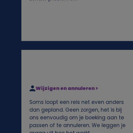
e
n
s
e
n
c
Wijzigen en annuleren >
o
Soms loopt een reis net even anders
o
dan gepland. Geen zorgen, het is bij
ons eenvoudig om je boeking aan te
k
passen of te annuleren. We leggen je
graag uit hoe het werkt.