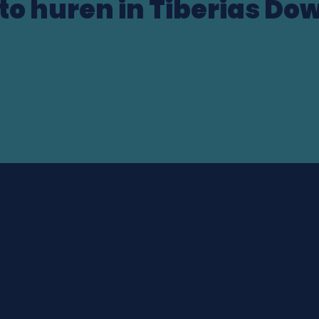
to huren in Tiberias D
ocation