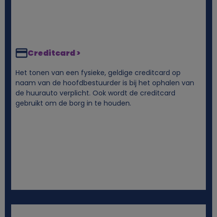
n
c
Creditcard >
o
Het tonen van een fysieke, geldige creditcard op
o
naam van de hoofdbestuurder is bij het ophalen van
de huurauto verplicht. Ook wordt de creditcard
k
gebruikt om de borg in te houden.
i
e
s