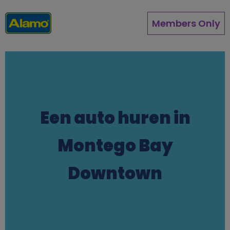
Overslaan
en
Members Only
naar
de
inhoud
gaan
Een auto huren in
Montego Bay
Downtown