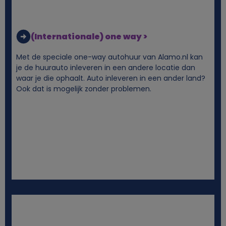
g
(Internationale) one way >
e
Met de speciale one-way autohuur van Alamo.nl kan
g
je de huurauto inleveren in een andere locatie dan
waar je die ophaalt. Auto inleveren in een ander land?
e
Ook dat is mogelijk zonder problemen.
v
e
n
s
e