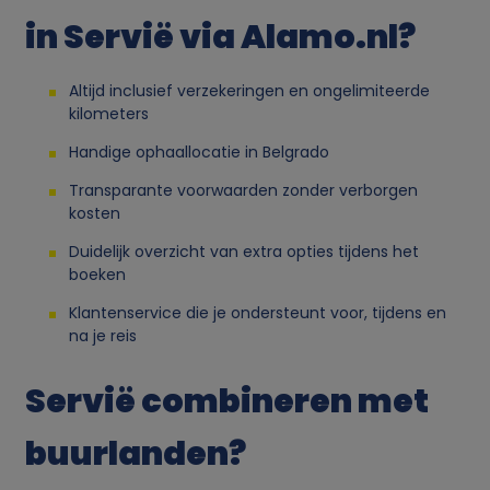
in Servië via Alamo.nl?
r
s
Altijd inclusief verzekeringen en ongelimiteerde
kilometers
o
Handige ophaallocatie in Belgrado
o
Transparante voorwaarden zonder verborgen
kosten
n
Duidelijk overzicht van extra opties tijdens het
boeken
l
Klantenservice die je ondersteunt voor, tijdens en
na je reis
i
Servië combineren met
j
buurlanden?
k