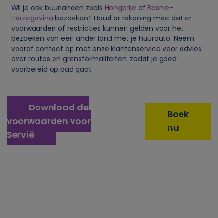
e
Wil je ook buurlanden zoals
Hongarije
of
Bosnië-
Herzegovina
bezoeken? Houd er rekening mee dat er
voorwaarden of restricties kunnen gelden voor het
g
bezoeken van een ander land met je huurauto. Neem
vooraf contact op met onze klantenservice voor advies
e
over routes en grensformaliteiten, zodat je goed
voorbereid op pad gaat.
g
e
Download de
Boek
voorwaarden voor
v
nu
Servië
e
n
s