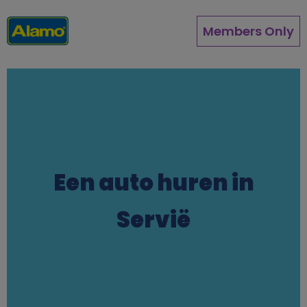
Overslaan
en
Members Only
naar
de
inhoud
gaan
Een auto huren in
Servië