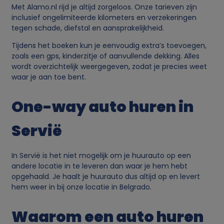
b
Met Alamo.nl rijd je altijd zorgeloos. Onze tarieven zijn
inclusief ongelimiteerde kilometers en verzekeringen
r
tegen schade, diefstal en aansprakelijkheid.
u
Tijdens het boeken kun je eenvoudig extra’s toevoegen,
zoals een gps, kinderzitje of aanvullende dekking. Alles
wordt overzichtelijk weergegeven, zodat je precies weet
i
waar je aan toe bent.
k
One-way auto huren in
v
Servië
a
In Servië is het niet mogelijk om je huurauto op een
n
andere locatie in te leveren dan waar je hem hebt
opgehaald. Je haalt je huurauto dus altijd op en levert
hem weer in bij onze locatie in Belgrado.
p
Waarom een auto huren
e