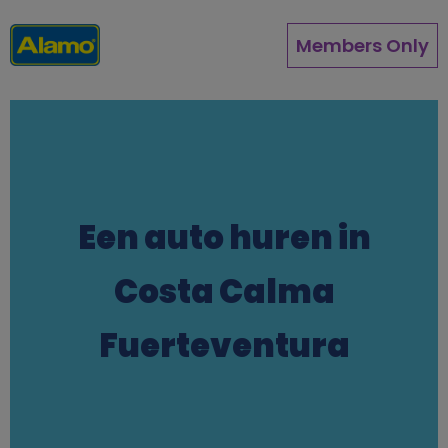
Overslaan
en
Members Only
naar
de
inhoud
gaan
Een auto huren in
Costa Calma
Fuerteventura