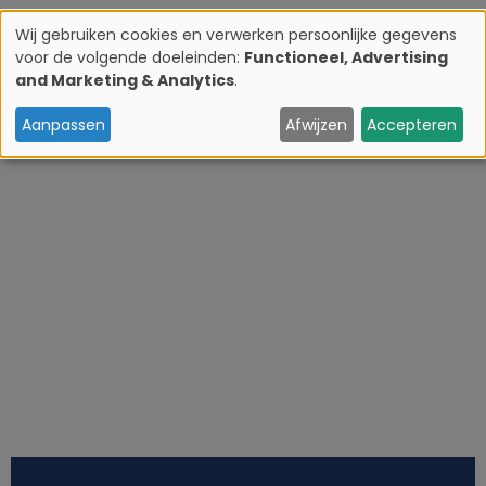
Wij gebruiken cookies en verwerken persoonlijke gegevens
voor de volgende doeleinden:
Functioneel, Advertising
G
and Marketing & Analytics
.
e
Aanpassen
Afwijzen
Accepteren
b
r
u
i
k
v