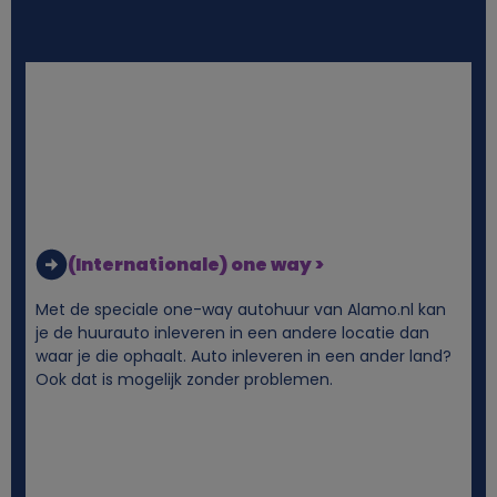
i
j
k
e
g
(Internationale) one way >
e
Met de speciale one-way autohuur van Alamo.nl kan
je de huurauto inleveren in een andere locatie dan
g
waar je die ophaalt. Auto inleveren in een ander land?
Ook dat is mogelijk zonder problemen.
e
v