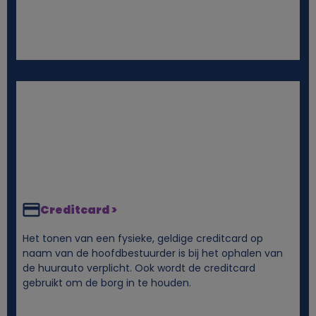
e
n
s
e
n
c
o
Creditcard >
Het tonen van een fysieke, geldige creditcard op
o
naam van de hoofdbestuurder is bij het ophalen van
de huurauto verplicht. Ook wordt de creditcard
k
gebruikt om de borg in te houden.