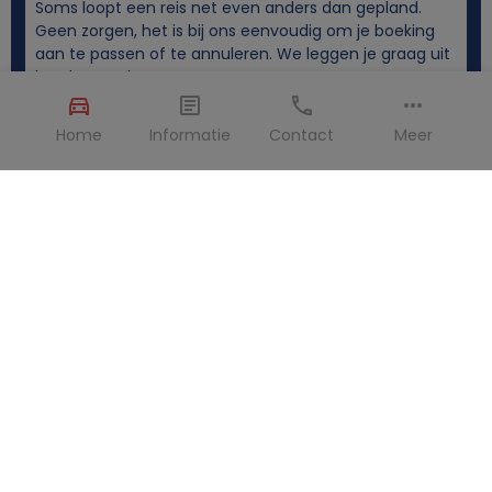
Soms loopt een reis net even anders dan gepland.
Geen zorgen, het is bij ons eenvoudig om je boeking
aan te passen of te annuleren. We leggen je graag uit
hoe het werkt.
Home
Informatie
Contact
Meer