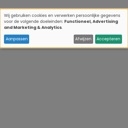
Wij gebruiken cookies en verwerken persoonlijke gegevens
voor de volgende doeleinden:
Functioneel, Advertising
G
and Marketing & Analytics
.
e
Aanpassen
Afwijzen
Accepteren
b
r
u
i
k
v