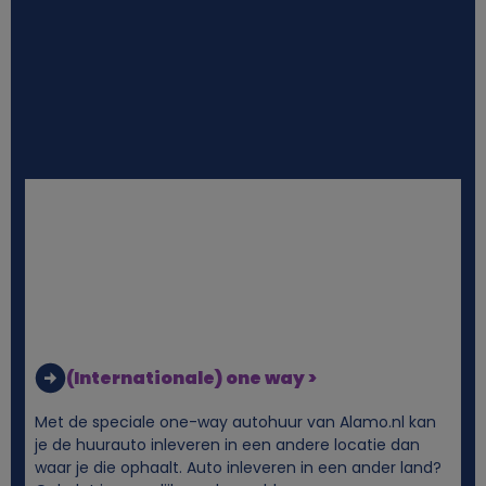
l
i
j
k
e
g
e
g
(Internationale) one way >
e
Met de speciale one-way autohuur van Alamo.nl kan
je de huurauto inleveren in een andere locatie dan
v
waar je die ophaalt. Auto inleveren in een ander land?