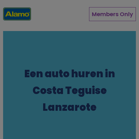
Overslaan
en
Members Only
naar
de
inhoud
gaan
Een auto huren in
Costa Teguise
Lanzarote