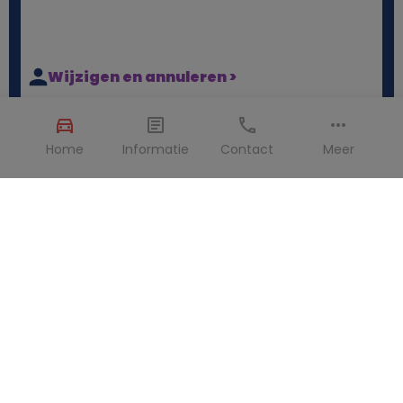
Wijzigen en annuleren >
Soms loopt een reis net even anders dan gepland.
Geen zorgen, het is bij ons eenvoudig om je boeking
Home
Informatie
Contact
Meer
aan te passen of te annuleren. We leggen je graag uit
hoe het werkt.