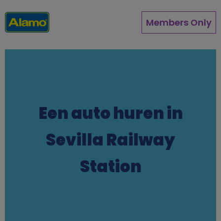
Overslaan
en
Members Only
naar
de
inhoud
gaan
Een auto huren in
Sevilla Railway
Station