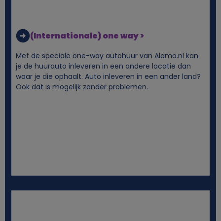
g
(Internationale) one way >
e
Met de speciale one-way autohuur van Alamo.nl kan
g
je de huurauto inleveren in een andere locatie dan
waar je die ophaalt. Auto inleveren in een ander land?
e
Ook dat is mogelijk zonder problemen.
v
e
n
s
e