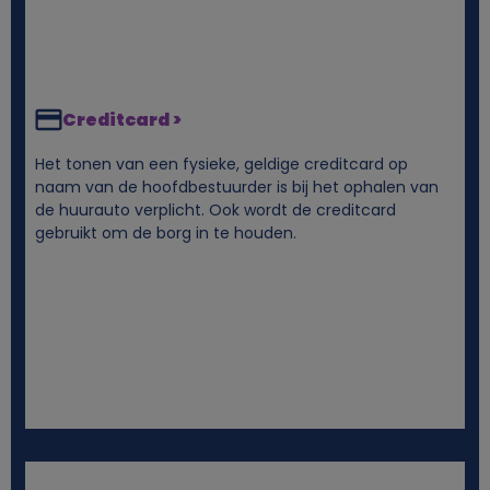
n
c
Creditcard >
o
Het tonen van een fysieke, geldige creditcard op
o
naam van de hoofdbestuurder is bij het ophalen van
de huurauto verplicht. Ook wordt de creditcard
k
gebruikt om de borg in te houden.
i
e
s