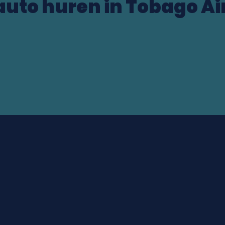
auto huren in Tobago Ai
TT)
ocation