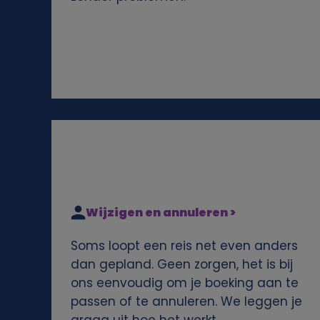
e
n
s
e
n
c
Wijzigen en annuleren >
o
Soms loopt een reis net even anders
o
dan gepland. Geen zorgen, het is bij
ons eenvoudig om je boeking aan te
k
passen of te annuleren. We leggen je
graag uit hoe het werkt.