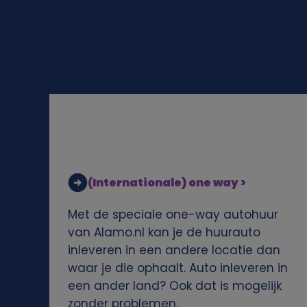
l
i
j
k
e
g
(Internationale) one way >
e
Met de speciale one-way autohuur
g
van Alamo.nl kan je de huurauto
inleveren in een andere locatie dan
e
waar je die ophaalt. Auto inleveren in
een ander land? Ook dat is mogelijk
v
zonder problemen.