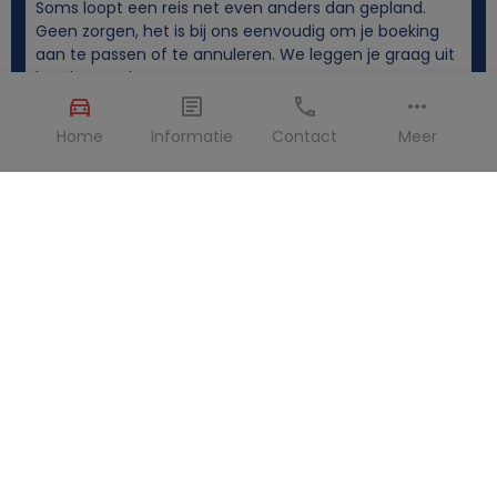
Soms loopt een reis net even anders dan gepland.
Geen zorgen, het is bij ons eenvoudig om je boeking
aan te passen of te annuleren. We leggen je graag uit
hoe het werkt.
Home
Informatie
Contact
Meer