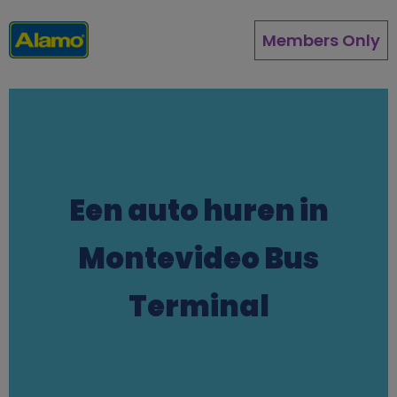
Overslaan
en
Members Only
naar
de
inhoud
gaan
Een auto huren in
Montevideo Bus
Terminal