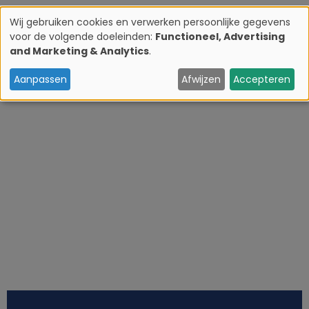
Wij gebruiken cookies en verwerken persoonlijke gegevens
voor de volgende doeleinden:
Functioneel, Advertising
G
and Marketing & Analytics
.
e
Aanpassen
Afwijzen
Accepteren
b
r
u
i
k
v