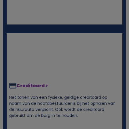
e
n
s
e
n
c
o
Creditcard >
Het tonen van een fysieke, geldige creditcard op
o
naam van de hoofdbestuurder is bij het ophalen van
de huurauto verplicht. Ook wordt de creditcard
k
gebruikt om de borg in te houden.