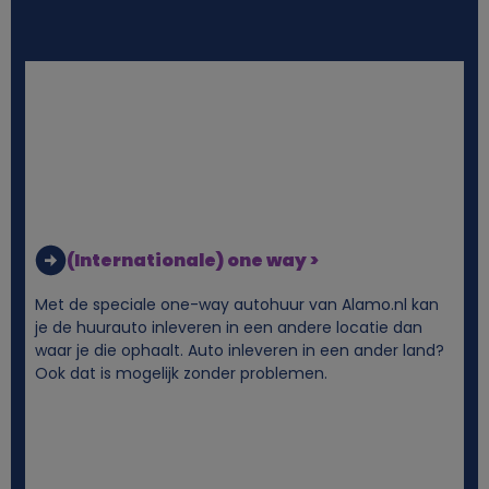
i
j
k
e
g
(Internationale) one way >
e
Met de speciale one-way autohuur van Alamo.nl kan
je de huurauto inleveren in een andere locatie dan
g
waar je die ophaalt. Auto inleveren in een ander land?
Ook dat is mogelijk zonder problemen.
e
v