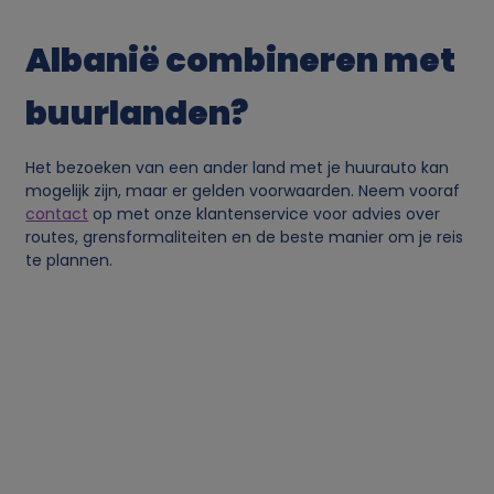
n
Albanië combineren met
l
buurlanden?
i
Het bezoeken van een ander land met je huurauto kan
j
mogelijk zijn, maar er gelden voorwaarden. Neem vooraf
contact
op met onze klantenservice voor advies over
k
routes, grensformaliteiten en de beste manier om je reis
te plannen.
e
g
e
g