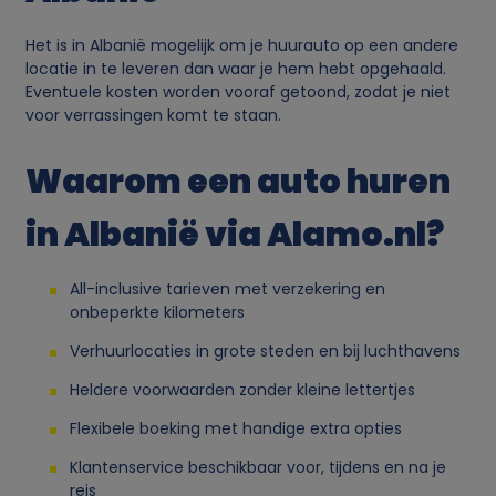
v
Het is in Albanië mogelijk om je huurauto op een andere
locatie in te leveren dan waar je hem hebt opgehaald.
a
Eventuele kosten worden vooraf getoond, zodat je niet
voor verrassingen komt te staan.
n
Waarom een auto huren
p
in Albanië via Alamo.nl?
e
All-inclusive tarieven met verzekering en
r
onbeperkte kilometers
Verhuurlocaties in grote steden en bij luchthavens
s
Heldere voorwaarden zonder kleine lettertjes
o
Flexibele boeking met handige extra opties
o
Klantenservice beschikbaar voor, tijdens en na je
reis