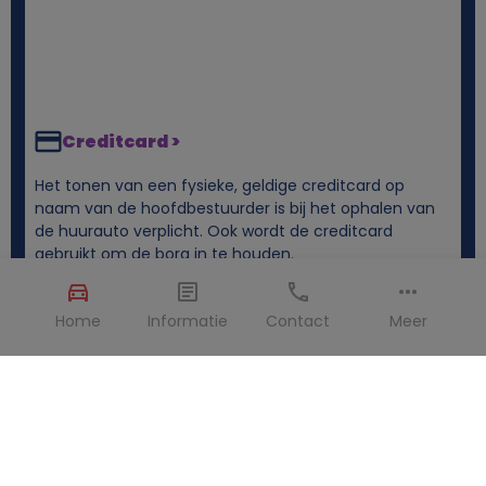
Creditcard >
Het tonen van een fysieke, geldige creditcard op
naam van de hoofdbestuurder is bij het ophalen van
de huurauto verplicht. Ook wordt de creditcard
gebruikt om de borg in te houden.
Home
Informatie
Contact
Meer