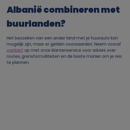
n
Albanië combineren met
l
buurlanden?
i
Het bezoeken van een ander land met je huurauto kan
mogelijk zijn, maar er gelden voorwaarden. Neem vooraf
j
contact
op met onze klantenservice voor advies over
routes, grensformaliteiten en de beste manier om je reis
k
te plannen.
e
g
e
g