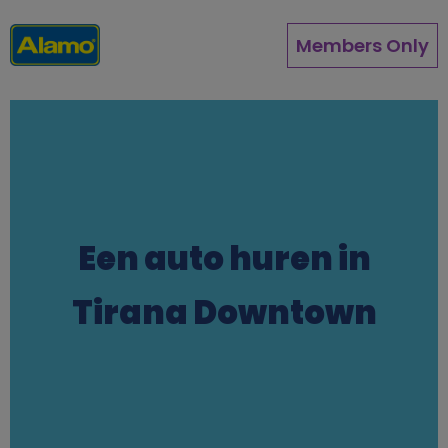
Overslaan
en
Members Only
naar
de
inhoud
gaan
Een auto huren in
Tirana Downtown