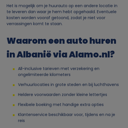
Het is mogelijk om je huurauto op een andere locatie in
v
te leveren dan waar je hem hebt opgehaald. Eventuele
kosten worden vooraf getoond, zodat je niet voor
a
verrassingen komt te staan.
n
Waarom een auto huren
p
in Albanië via Alamo.nl?
e
All-inclusive tarieven met verzekering en
ongelimiteerde kilometers
r
Verhuurlocaties in grote steden en bij luchthavens
s
Heldere voorwaarden zonder kleine lettertjes
o
Flexibele boeking met handige extra opties
Klantenservice beschikbaar voor, tijdens en na je
o
reis