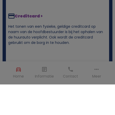
Creditcard >
Het tonen van een fysieke, geldige creditcard op
naam van de hoofdbestuurder is bij het ophalen van
de huurauto verplicht. Ook wordt de creditcard
gebruikt om de borg in te houden.
Home
Informatie
Contact
Meer