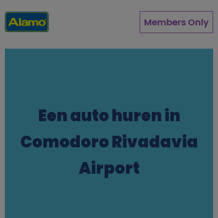
Overslaan
en
Members Only
naar
de
inhoud
gaan
Een auto huren in
Comodoro Rivadavia
Airport