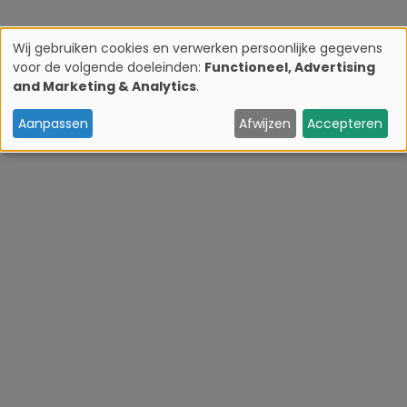
Wij gebruiken cookies en verwerken persoonlijke gegevens
voor de volgende doeleinden:
Functioneel, Advertising
G
and Marketing & Analytics
.
e
Aanpassen
Afwijzen
Accepteren
b
r
u
i
k
v