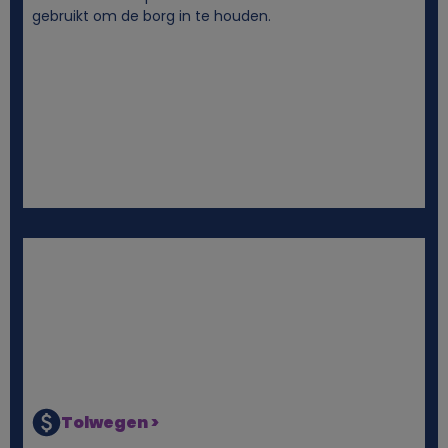
i
gebruikt om de borg in te houden.
e
s
Tolwegen >