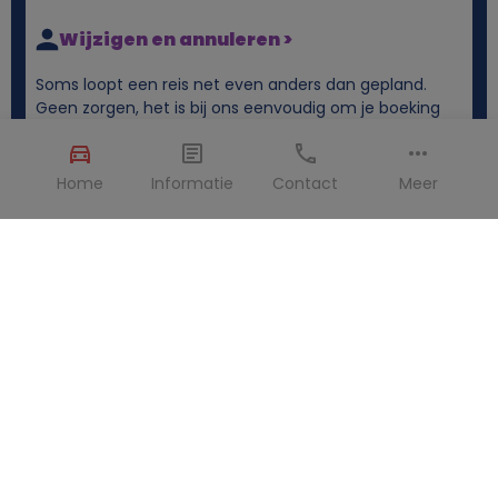
Wijzigen en annuleren >
Soms loopt een reis net even anders dan gepland.
Geen zorgen, het is bij ons eenvoudig om je boeking
aan te passen of te annuleren. We leggen je graag uit
hoe het werkt.
Home
Informatie
Contact
Meer