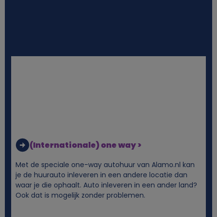
l
i
j
k
e
g
e
(Internationale) one way >
g
Met de speciale one-way autohuur van Alamo.nl kan
je de huurauto inleveren in een andere locatie dan
e
waar je die ophaalt. Auto inleveren in een ander land?
Ook dat is mogelijk zonder problemen.
v