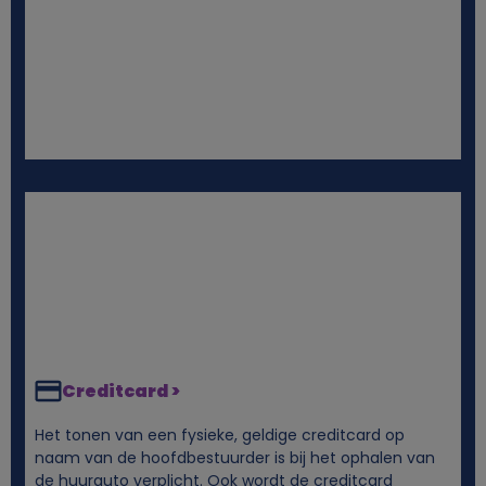
e
n
s
e
n
c
o
Creditcard >
o
Het tonen van een fysieke, geldige creditcard op
k
naam van de hoofdbestuurder is bij het ophalen van
de huurauto verplicht. Ook wordt de creditcard