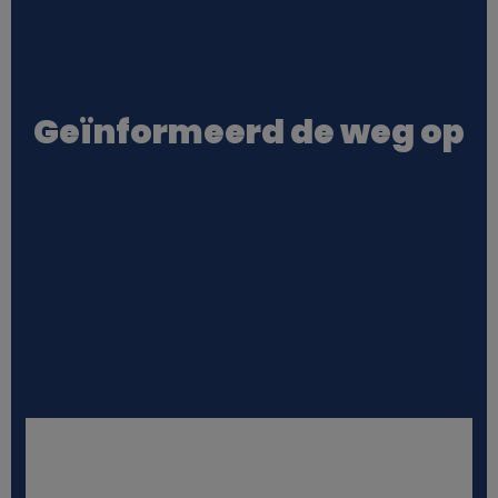
j
k
Geïnformeerd de weg op
e
g
e
g
e
v
e