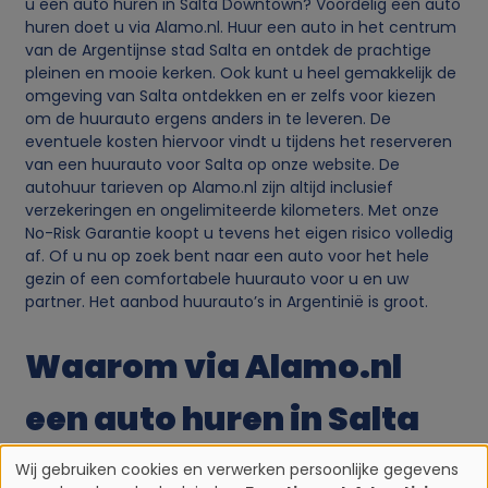
u een auto huren in Salta Downtown? Voordelig een auto
huren doet u via Alamo.nl. Huur een auto in het centrum
van de Argentijnse stad Salta en ontdek de prachtige
pleinen en mooie kerken. Ook kunt u heel gemakkelijk de
omgeving van Salta ontdekken en er zelfs voor kiezen
om de huurauto ergens anders in te leveren. De
eventuele kosten hiervoor vindt u tijdens het reserveren
van een huurauto voor Salta op onze website. De
autohuur tarieven op Alamo.nl zijn altijd inclusief
verzekeringen en ongelimiteerde kilometers. Met onze
No-Risk Garantie koopt u tevens het eigen risico volledig
af. Of u nu op zoek bent naar een auto voor het hele
gezin of een comfortabele huurauto voor u en uw
partner. Het aanbod huurauto’s in Argentinië is groot.
Waarom via Alamo.nl
een auto huren in Salta
Downtown?
Wij gebruiken cookies en verwerken persoonlijke gegevens