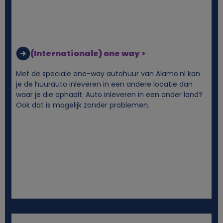
n
s
e
(Internationale) one way >
Met de speciale one-way autohuur van Alamo.nl kan
n
je de huurauto inleveren in een andere locatie dan
waar je die ophaalt. Auto inleveren in een ander land?
c
Ook dat is mogelijk zonder problemen.
o
o
k
i